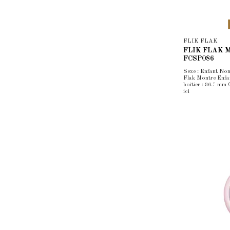
FLIK FLAK
FLIK FLAK Mo
FCSP086
Sexe : Enfant Nom
Flak Montre Enfan
boîtier : 36.7 mm
ici