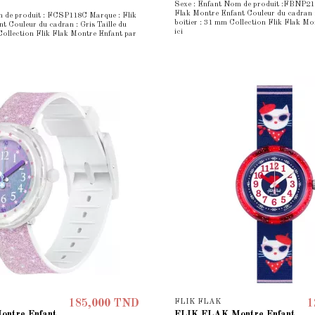
Sexe : Enfant Nom de produit :FBNP218
Flak Montre Enfant Couleur du cadran : 
 de produit : FCSP118C Marque : Flik
boîtier : 31 mm Collection Flik Flak Mo
t Couleur du cadran : Gris Taille du
ici
 Collection Flik Flak Montre Enfant par
FLIK FLAK
185,000 TND
1
ntre Enfant
FLIK FLAK Montre Enfant