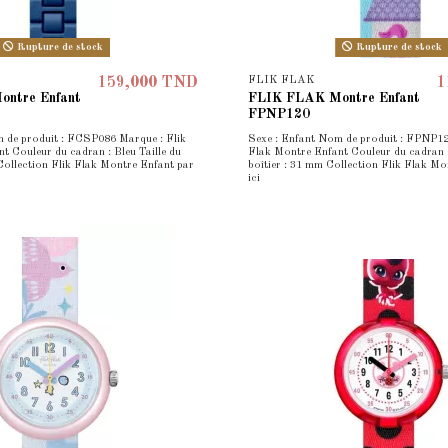
Rupture de stock
Rupture de stock
FLIK FLAK
159,000 TND
1
ntre Enfant
FLIK FLAK Montre Enfant
FPNP120
 de produit : FCSP086 Marque : Flik
Sexe : Enfant Nom de produit : FPNP12
t Couleur du cadran : Bleu Taille du
Flak Montre Enfant Couleur du cadran :
 Collection Flik Flak Montre Enfant par
boîtier : 31 mm Collection Flik Flak Mo
ici