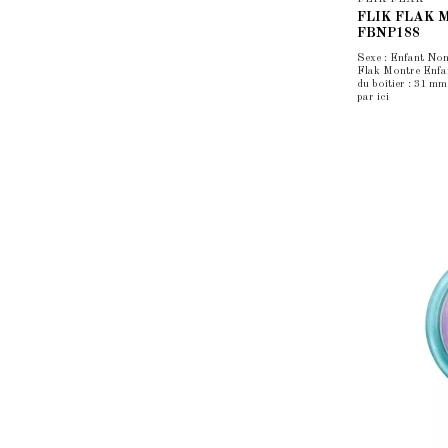
FLIK FLAK Mo
FBNP188
Sexe : Enfant Nom
Flak Montre Enfan
du boîtier : 31 m
par ici