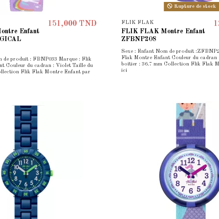
Rupture de stock
FLIK FLAK
151,000 TND
1
ntre Enfant
FLIK FLAK Montre Enfant
GICAL
ZFBNP208
Sexe : Enfant Nom de produit :ZFBNP2
Flak Montre Enfant Couleur du cadran :
 de produit : FBNP033 Marque : Flik
boîtier : 36.7 mm Collection Flik Flak 
t Couleur du cadran : Violet Taille du
ici
ollection Flik Flak Montre Enfant par