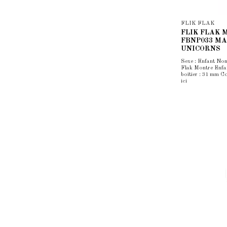
FLIK FLAK
FLIK FLAK Mo
FBNP033 MA
UNICORNS
Sexe : Enfant Nom
Flak Montre Enfan
boîtier : 31 mm C
ici