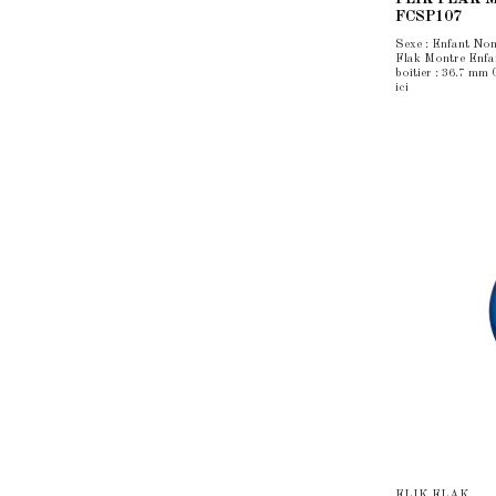
FCSP107
Sexe : Enfant Nom
Flak Montre Enfan
boîtier : 36.7 mm
ici
FLIK FLAK