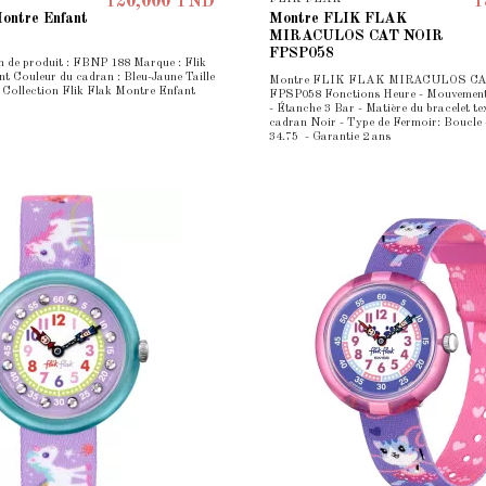
120,000 TND
1
ntre Enfant
Montre FLIK FLAK
MIRACULOS CAT NOIR
FPSP058
 de produit : FBNP 188 Marque : Flik
t Couleur du cadran : Bleu-Jaune Taille
Montre FLIK FLAK MIRACULOS CA
m Collection Flik Flak Montre Enfant
FPSP058 Fonctions Heure - Mouvement
- Étanche 3 Bar - Matière du bracelet tex
cadran Noir - Type de Fermoir: Boucle 
34.75 - Garantie 2 ans