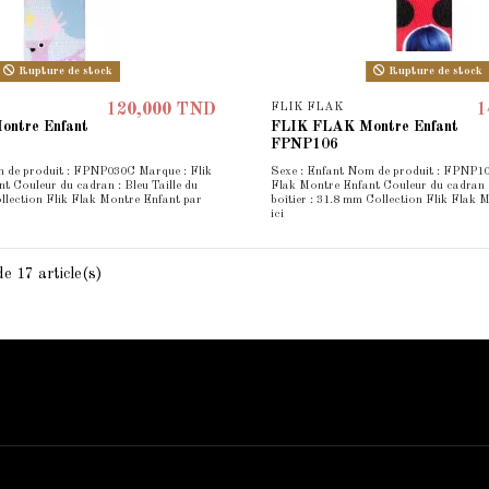
Rupture de stock
Rupture de stock
FLIK FLAK
120,000 TND
1
ntre Enfant
FLIK FLAK Montre Enfant
FPNP106
 de produit : FPNP030C Marque : Flik
Sexe : Enfant Nom de produit : FPNP10
t Couleur du cadran : Bleu Taille du
Flak Montre Enfant Couleur du cadran :
ollection Flik Flak Montre Enfant par
boîtier : 31.8 mm Collection Flik Flak 
ici
e 17 article(s)