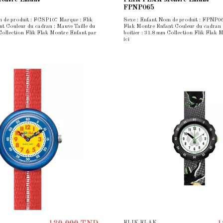
FPNP065
 de produit : FCSP107 Marque : Flik
Sexe : Enfant Nom de produit : FPNP06
t Couleur du cadran : Mauve Taille du
Flak Montre Enfant Couleur du cadran : 
 Collection Flik Flak Montre Enfant par
boîtier : 31.8 mm Collection Flik Flak 
ici
FLIK FLAK