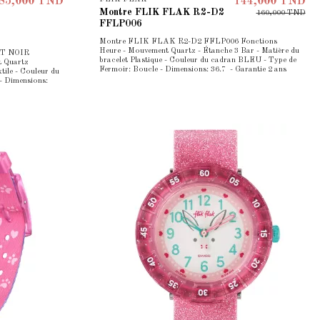
85,000 TND
144,000 TND
Montre FLIK FLAK R2-D2
160,000 TND
FFLP006
Montre FLIK FLAK R2-D2 FFLP006 Fonctions
Heure - Mouvement Quartz - Étanche 3 Bar - Matière du
T NOIR
bracelet Plastique - Couleur du cadran BLEU - Type de
 Quartz
Fermoir: Boucle - Dimensions: 36.7 - Garantie 2 ans
tile - Couleur du
- Dimensions: