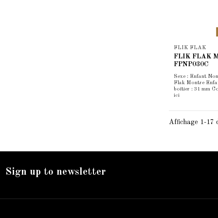
FLIK FLAK
FLIK FLAK Mo
FPNP030C
Sexe : Enfant Nom
Flak Montre Enfan
boîtier : 31 mm C
ici
Affichage 1-17 d
Sign up to newsletter