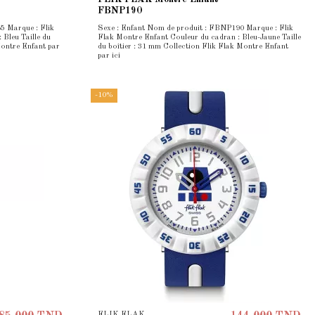
FBNP190
5 Marque : Flik
Sexe : Enfant Nom de produit : FBNP190 Marque : Flik
Bleu Taille du
Flak Montre Enfant Couleur du cadran : Bleu-Jaune Taille
Montre Enfant par
du boîtier : 31 mm Collection Flik Flak Montre Enfant
par ici
-10%
FLIK FLAK