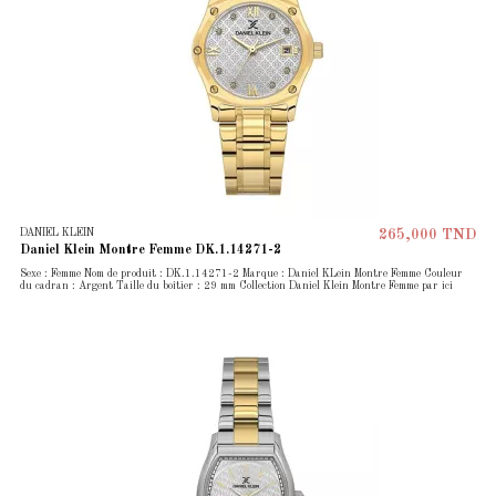
DANIEL KLEIN
265,000 TND
Daniel Klein Montre Femme DK.1.14271-2
Sexe : Femme Nom de produit : DK.1.14271-2 Marque : Daniel KLein Montre Femme Couleur
du cadran : Argent Taille du boîtier : 29 mm Collection Daniel Klein Montre Femme par ici