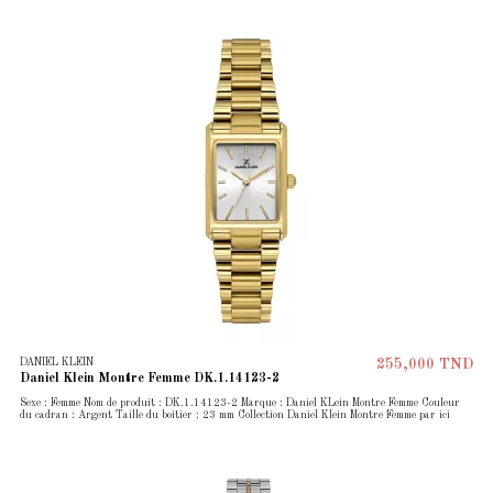
DANIEL KLEIN
255,000 TND
Daniel Klein Montre Femme DK.1.14123-2
Sexe : Femme Nom de produit : DK.1.14123-2 Marque : Daniel KLein Montre Femme Couleur
du cadran : Argent Taille du boîtier : 23 mm Collection Daniel Klein Montre Femme par ici