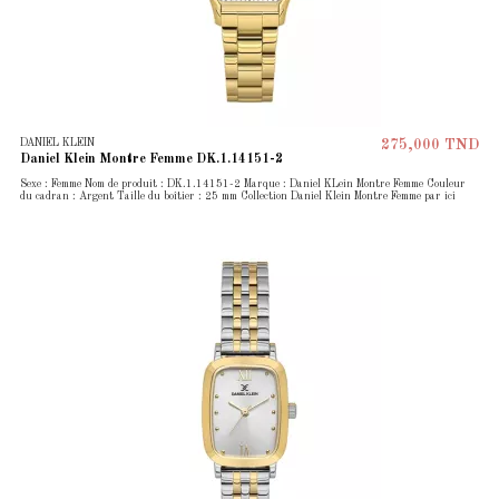
DANIEL KLEIN
275,000 TND
Daniel Klein Montre Femme DK.1.14151-2
Sexe : Femme Nom de produit : DK.1.14151-2 Marque : Daniel KLein Montre Femme Couleur
du cadran : Argent Taille du boîtier : 25 mm Collection Daniel Klein Montre Femme par ici