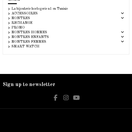
La bijouterie horlogerie n1 en Tunisie
ACCESSOIRES
MONTRES
RECHANGE
PROMO
MONTRES HOMMES
MONTRES ENFANTS
MONTRES FEMMES
SMART WATCH
Sign up to newsletter
Nos services
Contact us