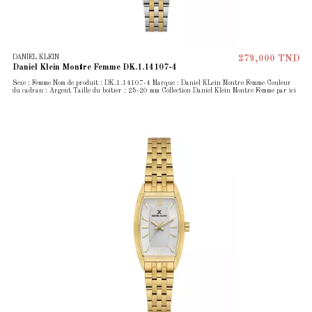
DANIEL KLEIN
279,000 TND
Daniel Klein Montre Femme DK.1.14107-4
Sexe : Femme Nom de produit : DK.1.14107-4 Marque : Daniel KLein Montre Femme Couleur
du cadran : Argent Taille du boîtier : 25-20 mm Collection Daniel Klein Montre Femme par ici