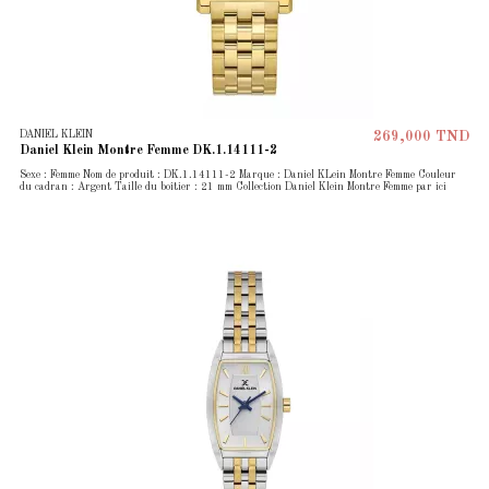
DANIEL KLEIN
269,000 TND
Daniel Klein Montre Femme DK.1.14111-2
Sexe : Femme Nom de produit : DK.1.14111-2 Marque : Daniel KLein Montre Femme Couleur
du cadran : Argent Taille du boîtier : 21 mm Collection Daniel Klein Montre Femme par ici