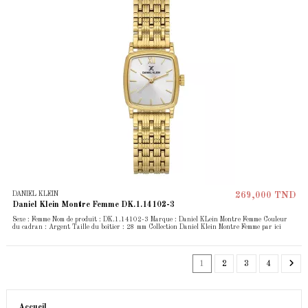
DANIEL KLEIN
269,000 TND
Daniel Klein Montre Femme DK.1.14102-3
Sexe : Femme Nom de produit : DK.1.14102-3 Marque : Daniel KLein Montre Femme Couleur
du cadran : Argent Taille du boîtier : 28 mm Collection Daniel Klein Montre Femme par ici
1
2
3
4
Accueil