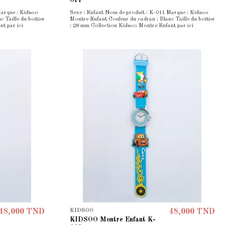
Marque : Kidsoo
Sexe : Enfant Nom de produit : K-011 Marque : Kidsoo
 Taille du boîtier
Montre Enfant Couleur du cadran : Blanc Taille du boîtier
t par ici
: 28 mm Collection Kidsoo Montre Enfant par ici
KIDSOO
48,000 TND
48,000 TND
KIDSOO Montre Enfant K-