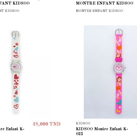
FANT KIDSOO
MONTRE ENFANT KIDSOO
NT KIDSOO
MONTRE ENFANT KIDSOO
KIDSOO
48,000 TND
e Enfant K-
KIDSOO Montre Enfant K-
022