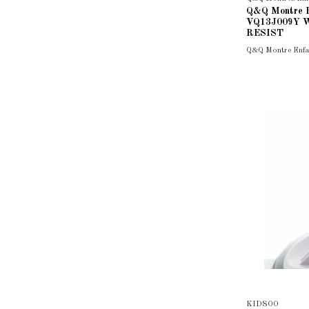
Q&Q Montre E
VQ13J009Y 
RESIST
Q&Q Montre Enf
KIDSOO