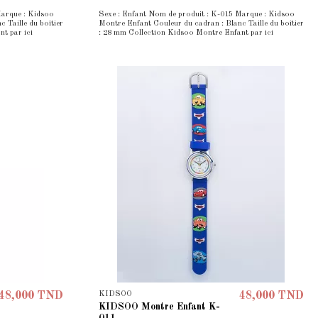
Marque : Kidsoo
Sexe : Enfant Nom de produit : K-015 Marque : Kidsoo
 Taille du boîtier
Montre Enfant Couleur du cadran : Blanc Taille du boîtier
t par ici
: 28 mm Collection Kidsoo Montre Enfant par ici
KIDSOO
48,000 TND
48,000 TND
KIDSOO Montre Enfant K-
011