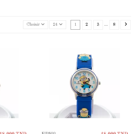
Choisir
24
1
2
3
…
8
KIDSOO