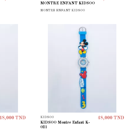
MONTRE ENFANT KIDSOO
MONTRE ENFANT KIDSOO
KIDSOO
48,000 TND
48,000 TND
KIDSOO Montre Enfant K-
021