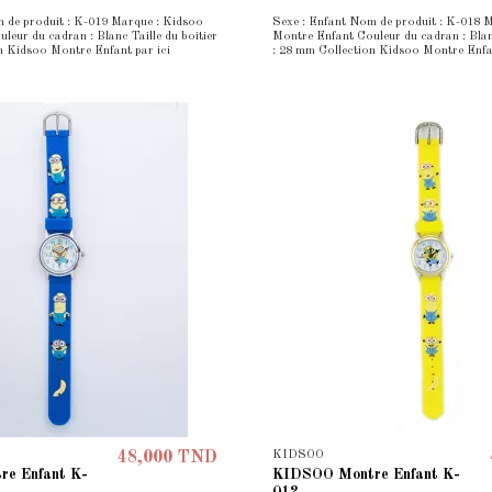
 de produit : K-019 Marque : Kidsoo
Sexe : Enfant Nom de produit : K-018 
eur du cadran : Blanc Taille du boîtier
Montre Enfant Couleur du cadran : Blanc
n Kidsoo Montre Enfant par ici
: 28 mm Collection Kidsoo Montre Enfan
KIDSOO
48,000 TND
e Enfant K-
KIDSOO Montre Enfant K-
012