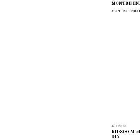
MONTRE EN
MONTRE ENFA
KIDSOO
KIDSOO Montr
045