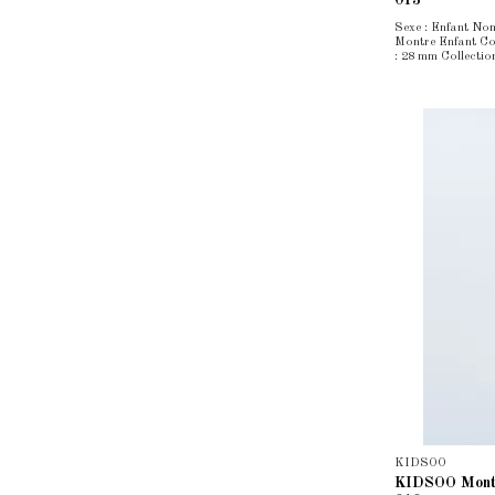
Sexe : Enfant Nom
Montre Enfant Coul
: 28 mm Collectio
KIDSOO
KIDSOO Montr