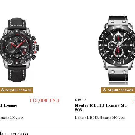
Rupture de stock
Rupture de stock
MEGIR
145,000 TND
1
R Homme
Montre MEGIR Homme MG
2081
Homme MG2130
Montre MEGIR Homme MG 2081
e 11 article(s)