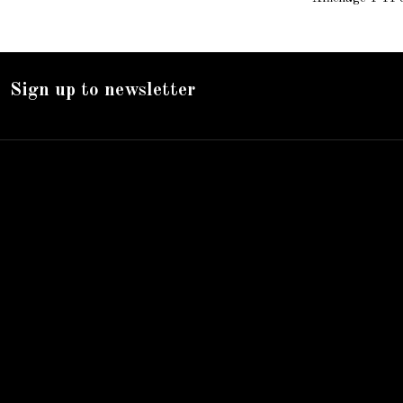
Sign up to newsletter
Nos services
Livraison
Mentions légales
Accueil