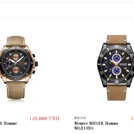
MEGIR
139,000 TND
1
R Homme
Montre MEGIR Homme
ML2132G