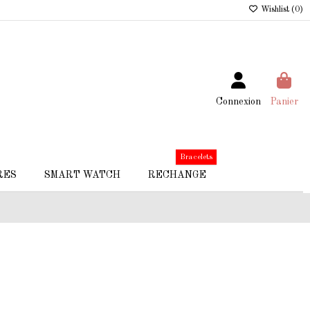
Wishlist (
0
)
Connexion
Panier
Bracelets
RES
SMART WATCH
RECHANGE