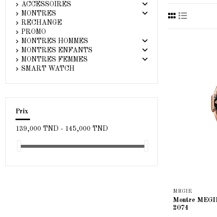
ACCESSOIRES
MONTRES
RECHANGE
PROMO
MONTRES HOMMES
MONTRES ENFANTS
MONTRES FEMMES
SMART WATCH
Prix
139,000 TND - 145,000 TND
MEGIR
Montre MEGI
2074