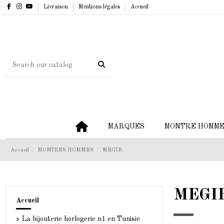
Livraison
Mentions légales
Accueil
MARQUES
MONTRE HOMM
Accueil
MONTRES HOMMES
MEGIR
MEGI
Accueil
La bijouterie horlogerie n1 en Tunisie