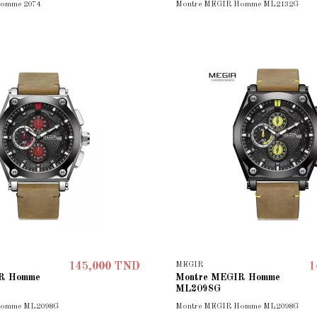
omme 2074
Montre MEGIR Homme ML2132G
MEGIR
145,000 TND
1
R Homme
Montre MEGIR Homme
ML2098G
Homme ML2098G
Montre MEGIR Homme ML2098G