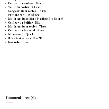
Couleur du cadran
: Rose
Taille du boîtier
: 31 mm
Largeur du bracelet :
16 mm
Profondeur
: 10.25 mm
Matériau du boîtier
: Plastique Bio-Sourcé
Couleur du boîtier
: Bleu
Matériau du bracelet
: Tissu
Couleur du bracelet
: Rose
Mouvement :
Quartz
Résistant à l'eau
: 3 ATM
Garantie
: 1 an
Commentaires (0)