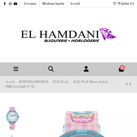
Livraison
Mentions légales
Accueil
Wishlist (
0
)
0
Accueil
MONTRES ENFANTS
FLIK FLAK
FLIK FLAK Montre Enfant
FBNP219 BAKE IT UP