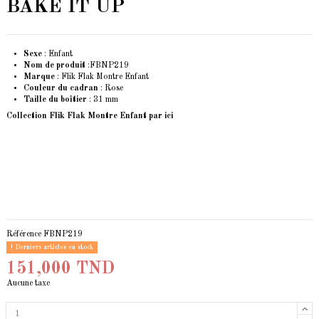
BAKE IT UP
Sexe
: Enfant
Nom de produit
:FBNP219
Marque
: Flik Flak Montre Enfant
Couleur du cadran
: Rose
Taille du boîtier
: 31 mm
Collection Flik Flak Montre Enfant
par ici
Référence
FBNP219
Derniers articles en stock
151,000 TND
Aucune taxe