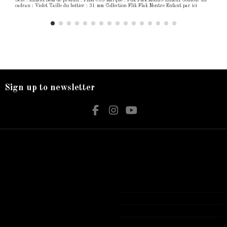
Sexe : Enfant Nom de produit : FBNP033 Marque : Flik Flak Montre Enfant Couleur du
cadran : Violet Taille du boîtier : 31 mm Collection Flik Flak Montre Enfant par ici
Sign up to newsletter
Nos services
Contact us
Livraison
Bijouterie El Hamdani
Mentions légales
Angle 2 Mars Mongi Slim Bizerte
Accueil
72 431 309
contact@elhamdani.com
Tous les produits présentés sur notre site