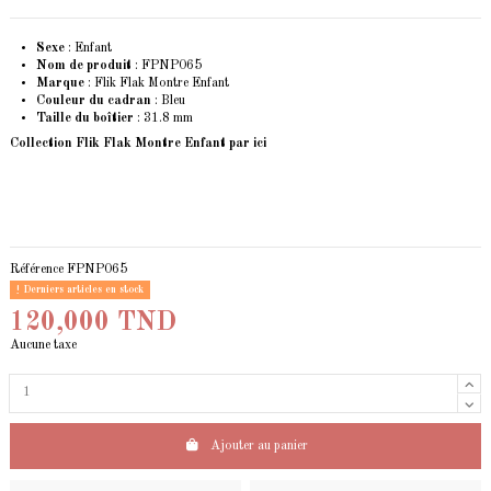
Sexe
: Enfant
Nom de produit
: FPNP065
Marque
: Flik Flak Montre Enfant
Couleur du cadran
: Bleu
Taille du boîtier
: 31.8 mm
Collection Flik Flak Montre Enfant
par ici
Référence
FPNP065
Derniers articles en stock
120,000 TND
Aucune taxe
Ajouter au panier