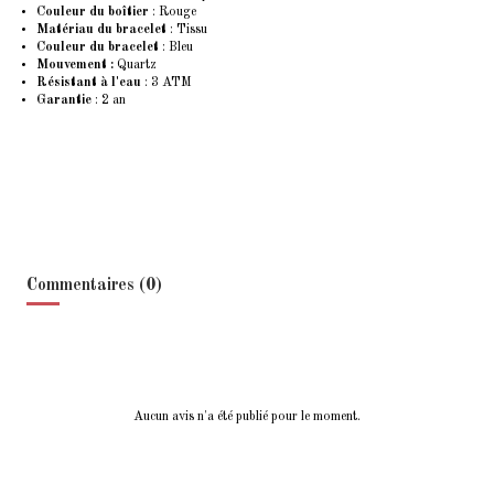
Couleur du boîtier
: Rouge
Matériau du bracelet
: Tissu
Couleur du bracelet
: Bleu
Mouvement :
Quartz
Résistant à l'eau
: 3 ATM
Garantie
: 2 an
Commentaires (0)
Aucun avis n'a été publié pour le moment.