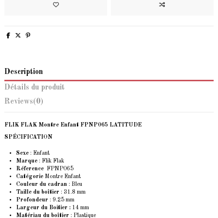
Description
Détails du produit
Reviews
(0)
FLIK FLAK Montre Enfant FPNP065 LATITUDE
SPÉCIFICATION
Sexe
: Enfant
Marque
: Flik Flak
Réference
FPNP065
Catégorie
Montre Enfant
Couleur du cadran
: Bleu
Taille du boîtier
: 31.8 mm
Profondeur
: 9.25 mm
Largeur du Boitier :
14 mm
Matériau du boîtier
: Plastique