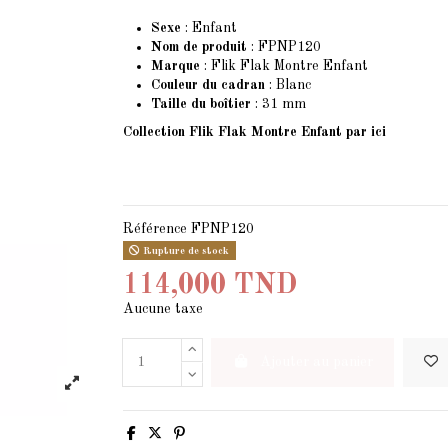
Sexe
: Enfant
Nom de produit
: FPNP120
Marque
: Flik Flak Montre Enfant
Couleur du cadran
: Blanc
Taille du boîtier
: 31 mm
Collection Flik Flak Montre Enfant
par ici
Référence
FPNP120
Rupture de stock
114,000 TND
Aucune taxe
Ajouter au panier