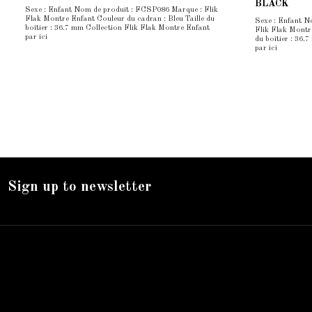
BLACK
Sexe : Enfant Nom de produit : FCSP086 Marque : Flik
Flak Montre Enfant Couleur du cadran : Bleu Taille du
Sexe : Enfant 
boîtier : 36.7 mm Collection Flik Flak Montre Enfant
Flik Flak Montre
par ici
du boîtier : 36.
par ici
Sign up to newsletter
Nos services
Livraison