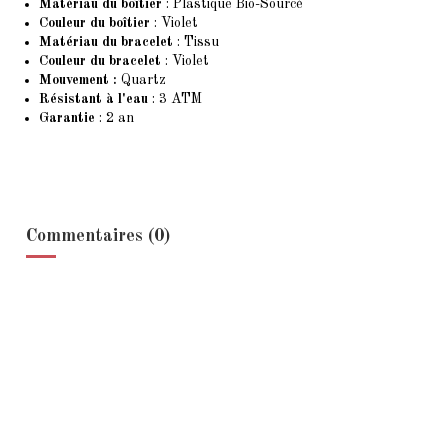
Matériau du boîtier
: Plastique Bio-Sourcé
Couleur du boîtier
: Violet
Matériau du bracelet
: Tissu
Couleur du bracelet
: Violet
Mouvement :
Quartz
Résistant à l'eau
: 3 ATM
Garantie
: 2 an
Commentaires (0)