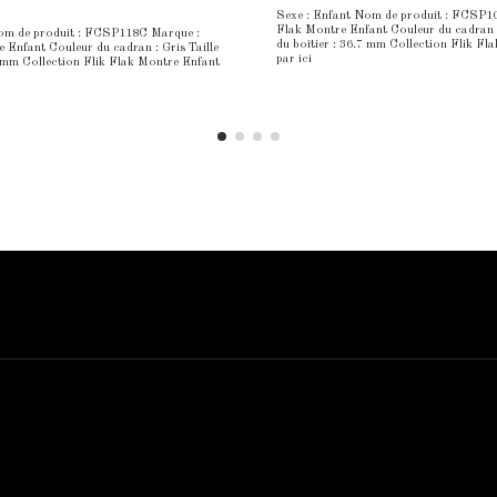
Sexe : Enfant Nom de produit : FCSP10
Flak Montre Enfant Couleur du cadran :
Nom de produit : FCSP118C Marque :
du boîtier : 36.7 mm Collection Flik Fl
 Enfant Couleur du cadran : Gris Taille
par ici
7 mm Collection Flik Flak Montre Enfant
Contact us
Bijouterie El Hamdani