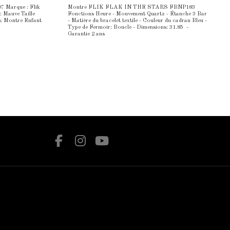
7 Marque : Flik
Montre FLIK FLAK IN THE STARS FBNP183
 Mauve Taille
Fonctions Heure - Mouvement Quartz - Étanche 3 Bar
ak Montre Enfant
- Matière du bracelet textile - Couleur du cadran Bleu -
Type de Fermoir: Boucle - Dimensions: 31.85 -
Garantie 2 ans