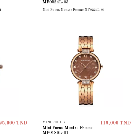
MF0224L-03
4
Mini Focus Montre Femme MF0224L-03
MINI FOCUS
95,000 TND
119,000 TND
Mini Focus Montre Femme
MF0186L-01