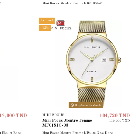
2
Mini Focus Montre Femme MF0186L-01
Promo !
-12%
Rupture de stock
MINI FOCUS
19,000 TND
104,720 TND
Mini Focus Montre Femme
119,000 TND
MF0181G-03
Bleu et Rose
Mini Focus Montre Femme MF0181G-03 Doré