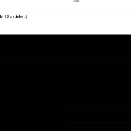
Gold
e 12 article(s)
Contact us
Bijouterie El Hamdani
Angle 2 Mars Mongi Slim Bize
72 431 309
contact@elhamdani.com
Tous les produits présentés sur n