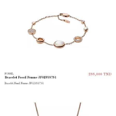
FOSSIL
288,000 TND
Bracelet Fossil Femme JF02959791
Bracelet Fossil Femme JF02959791