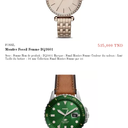
FOSSIL
535,000 TND
Montre Fossil Femme BQ3601
Sexe : Femme Nom de produit : BQ3601 Marque : Fossil Montre Femme Couleur du cadran : Rosé
Taille du boîtier : 36 mm Collection Fossil Montre Femme par ici