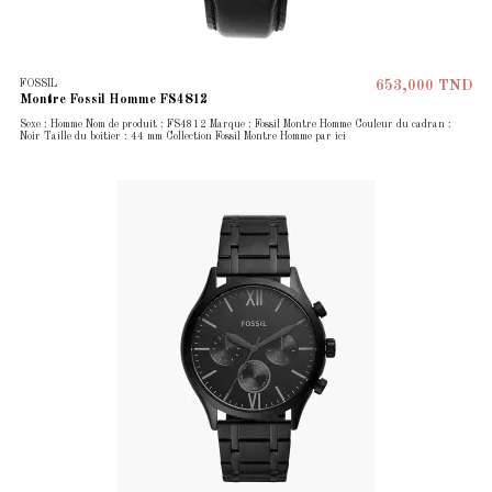
FOSSIL
653,000 TND
Montre Fossil Homme FS4812
Sexe : Homme Nom de produit : FS4812 Marque : Fossil Montre Homme Couleur du cadran :
Noir Taille du boîtier : 44 mm Collection Fossil Montre Homme par ici