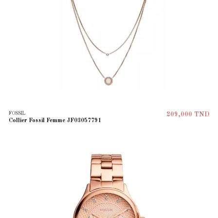
FOSSIL
209,000 TND
Collier Fossil Femme JF03057791