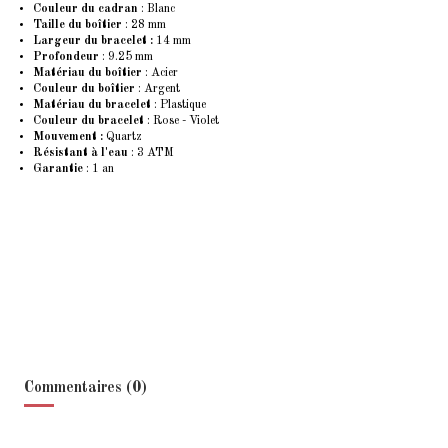
Couleur du cadran
: Blanc
Taille du boîtier
: 28 mm
Largeur du bracelet :
14 mm
Profondeur
: 9.25 mm
Matériau du boîtier
: Acier
Couleur du boîtier
: Argent
Matériau du bracelet
: Plastique
Couleur du bracelet
: Rose - Violet
Mouvement :
Quartz
Résistant à l'eau
: 3 ATM
Garantie
: 1 an
Commentaires (0)