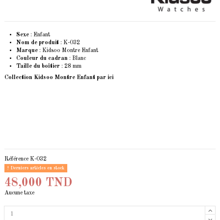
Sexe
: Enfant
Nom de produit
: K-032
Marque
: Kidsoo Montre Enfant
Couleur du cadran
: Blanc
Taille du boîtier
: 28 mm
Collection Kidsoo Montre Enfant
par ici
Référence
K-032
Derniers articles en stock
48,000 TND
Aucune taxe