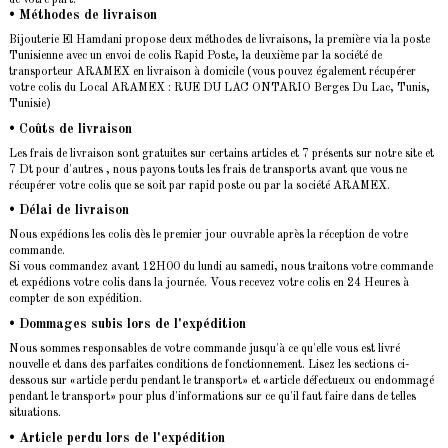
de votre part.
• Méthodes de livraison
Bijouterie El Hamdani propose deux méthodes de livraisons, la première via la poste
Tunisienne avec un envoi de colis Rapid Poste, la deuxième par la société de
transporteur ARAMEX en livraison à domicile (vous pouvez également récupérer
votre colis du Local ARAMEX : RUE DU LAC ONTARIO Berges Du Lac, Tunis,
Tunisie)
• Coûts de livraison
Les frais de livraison sont gratuites sur certains articles et 7 présents sur notre site et
7 Dt pour d'autres , nous payons touts les frais de transports avant que vous ne
récupérer votre colis que se soit par rapid poste ou par la société ARAMEX.
• Délai de livraison
Nous expédions les colis dès le premier jour ouvrable après la réception de votre
commande.
Si vous commandez avant 12H00 du lundi au samedi, nous traitons votre commande
et expédions votre colis dans la journée. Vous recevez votre colis en 24 Heures à
compter de son expédition.
• Dommages subis lors de l'expédition
Nous sommes responsables de votre commande jusqu'à ce qu'elle vous est livré
nouvelle et dans des parfaites conditions de fonctionnement. Lisez les sections ci-
dessous sur «article perdu pendant le transport» et «article défectueux ou endommagé
pendant le transport» pour plus d'informations sur ce qu'il faut faire dans de telles
situations.
• Article perdu lors de l'expédition