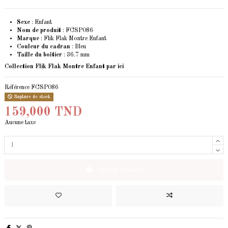
Sexe
: Enfant
Nom de produit
: FCSP086
Marque
: Flik Flak Montre Enfant
Couleur du cadran
: Bleu
Taille du boîtier
: 36.7 mm
Collection Flik Flak Montre Enfant
par ici
Référence
FCSP086
Rupture de stock
159,000 TND
Aucune taxe
Ajouter au panier