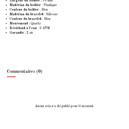
Largeur du Boitier :
16 mm
Matériau du boîtier
: Plastique
Couleur du boîtier
: Bleu
Matériau du bracelet
: Silicone
Couleur du bracelet
: Bleu
Mouvement :
Quartz
Résistant à l'eau
: 3 ATM
Garantie
: 2 an
Commentaires (0)
Aucun avis n'a été publié pour le moment.