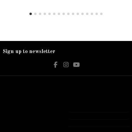
Sign up to newsletter
Nos services
Contact us
Livraison
Bijouterie El Hamdani
Mentions légales
Angle 2 Mars Mongi Slim Bizerte
Accueil
72 431 309
contact@elhamdani.com
Tous les produits présentés sur notre site