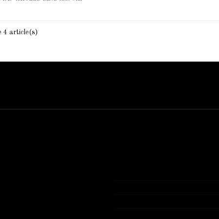
 4 article(s)
Contact us
Bijouterie El Hamdani
Angle 2 Mars Mongi Slim Bize
72 431 309
contact@elhamdani.com
Tous les produits présentés sur n