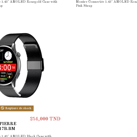
e 1.43" AMOLED Rosegold Case with
Montre Connectée 1.43" AMOLED Rose
ap
Pink Strap
Rupture de stock
254,000 TND
 PIERRE
17B.BM
e 1.43" AMOLED Black Case with