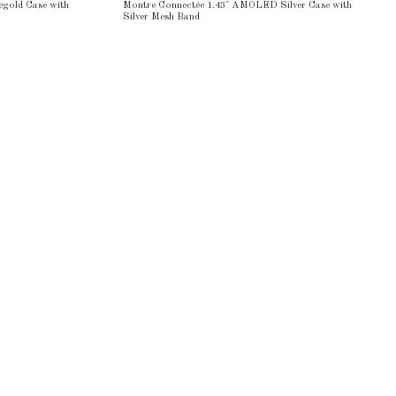
gold Case with
Montre Connectée 1.43" AMOLED Silver Case with
Silver Mesh Band