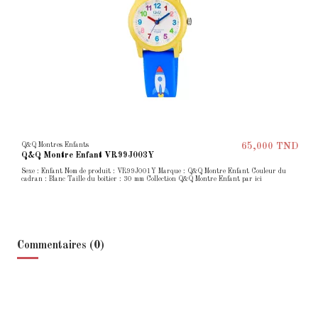
Q&Q Montres Enfants
65,000 TND
Q&Q Montre Enfant VR99J003Y
Sexe : Enfant Nom de produit : VR99J001Y Marque : Q&Q Montre Enfant Couleur du
cadran : Blanc Taille du boîtier : 30 mm Collection Q&Q Montre Enfant par ici
Commentaires (0)