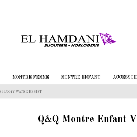
E
MONTRE FEMME
MONTRE ENFANT
ACCESSOI
VS66J001Y WATER RESIST
Q&Q Montre Enfant