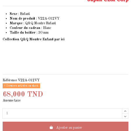
Sexe
: Enfant
Nom de produit
: V22A-012VY
Marque
: Q&Q Montre Enfant
Couleur du cadran
: Blanc
Taille du boîtier
: 30 mm
Collection Q&Q Montre Enfant
par ici
Référence
V22A-012VY
Derniers articles en stock
68,000 TND
Aucune taxe
Ajouter au panier