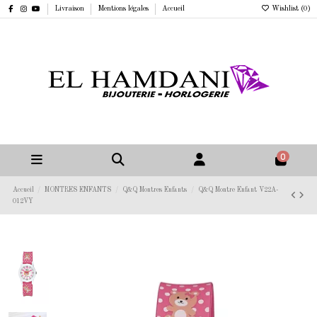
Livraison
Mentions légales
Accueil
Wishlist (
0
)
0
Accueil
MONTRES ENFANTS
Q&Q Montres Enfants
Q&Q Montre Enfant V22A-
012VY