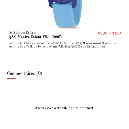
Q&Q Montres Enfants
65,000 TND
Q&Q Montre Enfant VR41J008Y
Sexe : Enfant Nom de produit : VR41J008Y Marque : Q&Q Montre Enfant Couleur du
cadran : Bleu Taille du boîtier : 30 mm Collection Q&Q Montre Enfant par ici
Commentaires (0)
Aucun avis n'a été publié pour le moment.