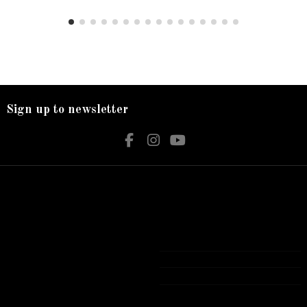
Sign up to newsletter
Nos services
Contact us
Livraison
Bijouterie El Hamdani
Mentions légales
Angle 2 Mars Mongi Slim Bizerte
Accueil
72 431 309
contact@elhamdani.com
Tous les produits présentés sur notre site
Web sont Garantie authentiques avec