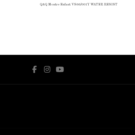
Q&Q Montre Enfant VS66J001Y WATER RESIST
rte