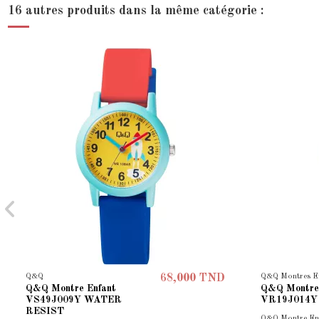
16 autres produits dans la même catégorie :
Q&Q
Q&Q Montres E
68,000 TND
Q&Q Montre Enfant
Q&Q Montre
VS49J009Y WATER
VR19J014Y
RESIST
Q&Q Montre En