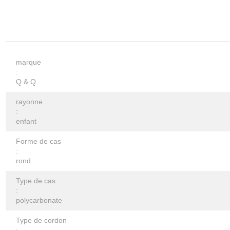
marque
:
Q & Q
rayonne
:
enfant
Forme de cas
:
rond
Type de cas
:
polycarbonate
Type de cordon