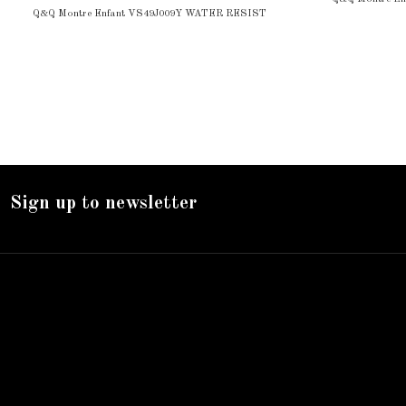
Q&Q Montre Enfant VS49J009Y WATER RESIST
Sign up to newsletter
Nos services
Livraison
Mentions légales
Accueil