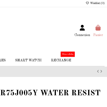
Wishlist (
0
)
Connexion
Panier
Bracelets
RES
SMART WATCH
RECHANGE
 VR75J005Y WATER RESIST