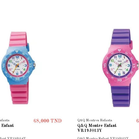
nfants
Q&Q Montres Enfants
68,000 TND
6
 Enfant
Q&Q Montre Enfant
VR19J013Y
fant VR19J014Y
Q&Q Montre Enfant VR19J013Y