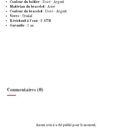
Couleur du boîtier
: Doré - Argent
Matériau du bracelet
: Acier
Couleur du bracelet
: Doré - Argent
Verre
: Cristal
Résistant à l'eau
: 3 ATM
Garantie
: 1 an
Commentaires (0)
Aucun avis n'a été publié pour le moment.