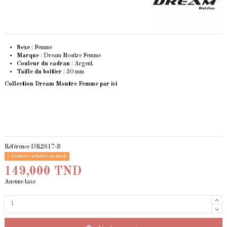
Sexe
: Femme
Marque
: Dream Montre Femme
Couleur du cadran
: Argent
Taille du boîtier
: 30 mm
Collection Dream Montre Femme
par ici
Référence
DR2617-B
Derniers articles en stock
149,000 TND
Aucune taxe