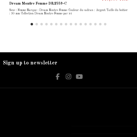
Dream Montre Femme DR2559-C
Sexe : Femme Marque : Dream Montre Femme Couleur du cadran : Argent Taille du boîtier
: 30 mm Collection Dream Montre Femme par ici
Sign up to newsletter
Nos services
Contact us
Livraison
Bijouterie El Hamdani
Mentions légales
Angle 2 Mars Mongi Slim Bizerte
Accueil
72 431 309