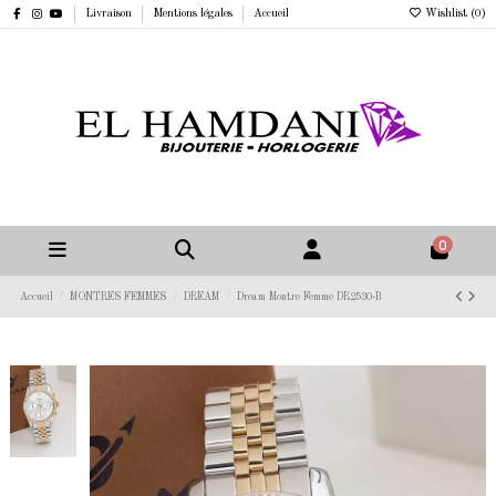
Livraison
Mentions légales
Accueil
Wishlist (
0
)
0
Accueil
MONTRES FEMMES
DREAM
Dream Montre Femme DR2530-B