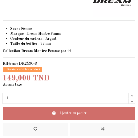
Sexe
: Femme
Marque
: Dream Montre Femme
Couleur du cadran
: Argent
Taille du boîtier
: 37 mm
Collection Dream Montre Femme
par ici
Référence
DR2530-B
Derniers articles en stock
149,000 TND
Aucune taxe
Ajouter au panier