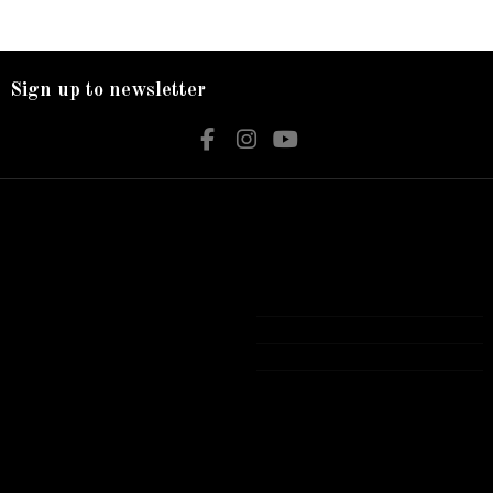
Sign up to newsletter
Nos services
Contact us
Livraison
Bijouterie El Hamdani
Mentions légales
Angle 2 Mars Mongi Slim Bizerte
Accueil
72 431 309
contact@elhamdani.com
Tous les produits présentés sur notre site
Web sont Garantie authentiques avec
garantie officielle .