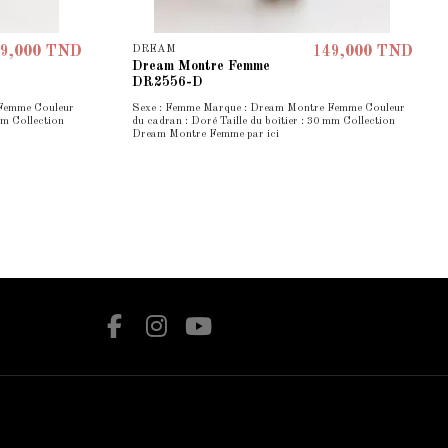
DREAM
9,000 TND
149,000 TND
Dream Montre Femme
DR2556-D
 Femme Couleur
Sexe : Femme Marque : Dream Montre Femme Couleur
mm Collection
du cadran : Doré Taille du boîtier : 30 mm Collection
Dream Montre Femme par ici