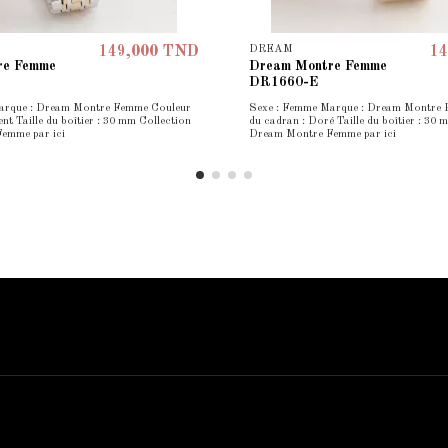
DREAM
149,000 TND
14
re Femme
Dream Montre Femme
DR1660-E
arque : Dream Montre Femme Couleur
Sexe : Femme Marque : Dream Montre
nt Taille du boîtier : 30 mm Collection
du cadran : Doré Taille du boîtier : 30 
emme par ici
Dream Montre Femme par ici
Contact us