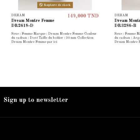
Rupture de stock
DREAM
DREAM
149,000 TND
Dream Montre Femme
Dream Mont
DR2618-D
DR3286-B
Sexe : Femme Marque : Dream Montre Femme Couleur
Sexe : Femme M
du cadran : Doré Taille du boîtier : 30 mm Collection
du cadran : Arge
Dream Montre Femme par ici
Dream Montre F
Sign up to newsletter
Nos services