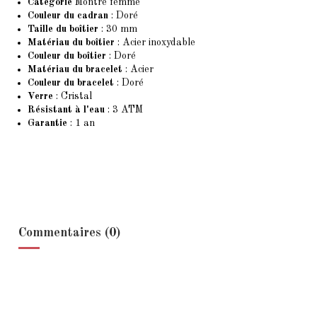
Catégorie
Montre femme
Couleur du cadran
: Doré
Taille du boîtier
: 30 mm
Matériau du boîtier
: Acier inoxydable
Couleur du boîtier
: Doré
Matériau du bracelet
: Acier
Couleur du bracelet
: Doré
Verre
: Cristal
Résistant à l'eau
: 3 ATM
Garantie
: 1 an
Commentaires (0)