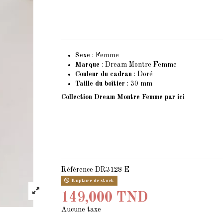
Sexe
: Femme
Marque
: Dream Montre Femme
Couleur du cadran
: Doré
Taille du boîtier
: 30 mm
Collection Dream Montre Femme
par ici
Référence
DR3128-E
Rupture de stock
149,000 TND
Aucune taxe