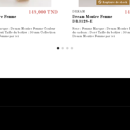
Rupture de stock
DREAM
149,000 TND
14
re Femme
Dream Montre Femme
DR3128-E
arque : Dream Montre Femme Couleur
Sexe : Femme Marque : Dream Montre
nt Taille du boîtier : 30 mm Collection
du cadran : Doré Taille du boîtier : 30 
emme par ici
Dream Montre Femme par ici
Contact us