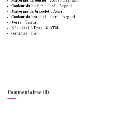
Matériau du boîtier
: Acier inoxydable
Couleur du boîtier
: Doré - Argent
Matériau du bracelet
: Acier
Couleur du bracelet
: Doré - Argent
Verre
: Cristal
Résistant à l'eau
: 3 ATM
Garantie
: 1 an
Commentaires (0)