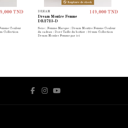
Rupture de stock
DREAM
9,000 TND
149,000 TND
Dream Montre Femme
DR2723-D
 Femme Couleur
Sexe : Femme Marque : Dream Montre Femme Couleur
mm Collection
du cadran : Doré Taille du boîtier : 30 mm Collection
Dream Montre Femme par ici