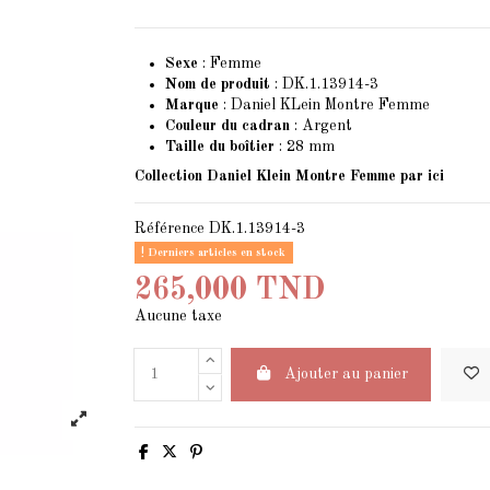
Sexe
: Femme
Nom de produit
: DK.1.13914-3
Marque
: Daniel KLein Montre Femme
Couleur du cadran
: Argent
Taille du boîtier
: 28 mm
Collection Daniel Klein Montre Femme
par ici
Référence
DK.1.13914-3
Derniers articles en stock
265,000 TND
Aucune taxe
Ajouter au panier