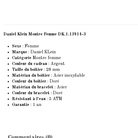
Daniel Klein Montre Femme DK.1.13914-3
Sexe
: Femme
Marque
:
Daniel KLein
Catégorie
Montre femme
Couleur du cadran
: Argent
Taille du boîtier
: 28 mm
Matériau du boîtier
: Acier inoxydable
Couleur du boîtier
: Doré
Matériau du bracelet
: Acier
Couleur du bracelet
: Doré
Résistant à l'eau
: 3 ATM
Garantie
: 1 an
Commentaires (0)