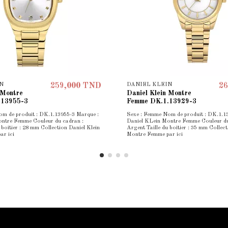
N
DANIEL KLEIN
259,000 TND
26
 Montre
Daniel Klein Montre
.13955-3
Femme DK.1.13929-3
m de produit : DK.1.13955-3 Marque :
Sexe : Femme Nom de produit : DK.1.1
ontre Femme Couleur du cadran :
Daniel KLein Montre Femme Couleur du
 boîtier : 28 mm Collection Daniel Klein
Argent Taille du boîtier : 35 mm Collect
ar ici
Montre Femme par ici