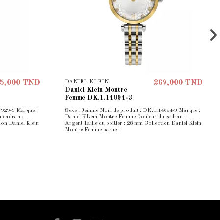
DANIEL KLEIN
5,000 TND
269,000 TND
Daniel Klein Montre
Femme DK.1.14094-3
3929-3 Marque :
Sexe : Femme Nom de produit : DK.1.14094-3 Marque :
 cadran :
Daniel KLein Montre Femme Couleur du cadran :
ion Daniel Klein
Argent Taille du boîtier : 28 mm Collection Daniel Klein
Montre Femme par ici