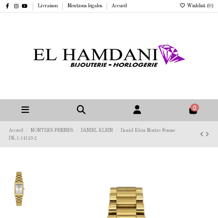
Livraison
Mentions légales
Accueil
Wishlist (
0
)
0
Accueil
MONTRES FEMMES
DANIEL KLEIN
Daniel Klein Montre Femme
DK.1.14123-2