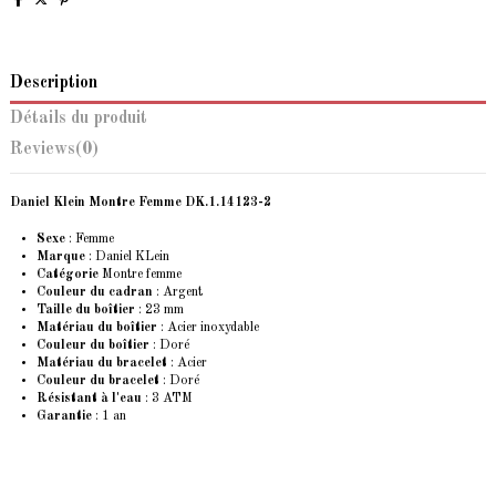
Description
Détails du produit
Reviews
(0)
Daniel Klein Montre Femme DK.1.14123-2
Sexe
: Femme
Marque
:
Daniel KLein
Catégorie
Montre femme
Couleur du cadran
: Argent
Taille du boîtier
: 23 mm
Matériau du boîtier
: Acier inoxydable
Couleur du boîtier
: Doré
Matériau du bracelet
: Acier
Couleur du bracelet
: Doré
Résistant à l'eau
: 3 ATM
Garantie
: 1 an