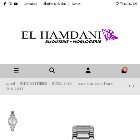
Livraison
Mentions légales
Accueil
Wishlist (
0
)
0
Accueil
MONTRES FEMMES
DANIEL KLEIN
Daniel Klein Montre Femme
DK.1.13494-1