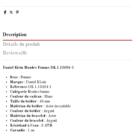
Description
Détails du produit
Reviews
(0)
Daniel Klein Montre Femme DK.1.13494-1
Sexe
: Femme
Marque
:
Daniel KLein
Réference
DK.1.13494-1
Catégorie
Montre femme
Couleur du cadran
: Blanc
Taille du boîtier
: 43 mm
Matériau du boîtier
: Acier inoxydable
Couleur du boîtier
: Argent
Matériau du bracelet
: Acier
Couleur du bracelet
: Argent
Résistant à l'eau
: 3 ATM
Garantie
: 1 an