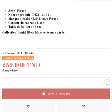
Sexe
: Femme
Nom de produit
: DK.1.13494-1
Marque
: Daniel KLein Montre Femme
Couleur du cadran
: Blanc
Taille du boîtier
: 43 mm
Collection Daniel Klein Montre Femme
par ici
Référence
DK.1.13494-1
Derniers articles en stock
259,000 TND
Aucune taxe
Ajouter au panier