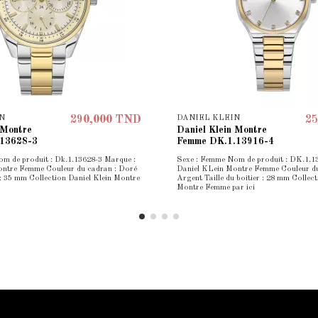
N
DANIEL KLEIN
290,000 TND
25
 Montre
Daniel Klein Montre
.13628-3
Femme DK.1.13916-4
m de produit : Dk.1.13628-3 Marque :
Sexe : Femme Nom de produit : DK.1.1
ontre Femme Couleur du cadran : Doré
Daniel KLein Montre Femme Couleur du
r : 35 mm Collection Daniel Klein Montre
Argent Taille du boîtier : 28 mm Collect
Montre Femme par ici