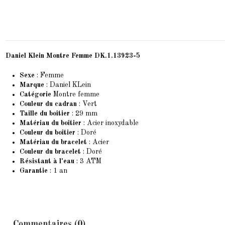
Daniel Klein Montre Femme DK.1.13923-5
Sexe
: Femme
Marque
:
Daniel KLein
Catégorie
Montre femme
Couleur du cadran
: Vert
Taille du boîtier
: 29 mm
Matériau du boîtier
: Acier inoxydable
Couleur du boîtier
: Doré
Matériau du bracelet
: Acier
Couleur du bracelet
: Doré
Résistant à l'eau
: 3 ATM
Garantie
: 1 an
Commentaires (0)