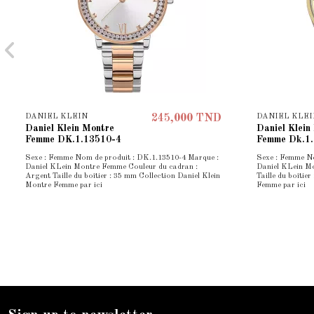
DANIEL KLEIN
DANIEL KLEI
245,000 TND
Daniel Klein Montre
Daniel Klein
Femme DK.1.13510-4
Femme Dk.1
Sexe : Femme Nom de produit : DK.1.13510-4 Marque :
Sexe : Femme No
Daniel KLein Montre Femme Couleur du cadran :
Daniel KLein M
Argent Taille du boîtier : 35 mm Collection Daniel Klein
Taille du boîtie
Montre Femme par ici
Femme par ici