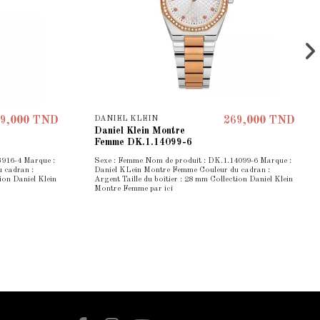
DANIEL KLEIN
9,000 TND
269,000 TND
Daniel Klein Montre
Femme DK.1.14099-6
3916-4 Marque :
Sexe : Femme Nom de produit : DK.1.14099-6 Marque :
 cadran :
Daniel KLein Montre Femme Couleur du cadran :
ion Daniel Klein
Argent Taille du boîtier : 28 mm Collection Daniel Klein
Montre Femme par ici