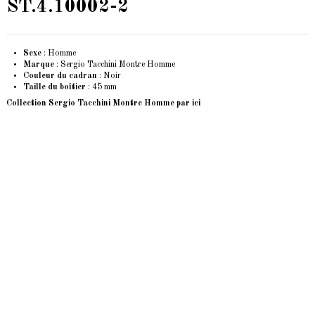
ST.4.10002-2
Sexe
: Homme
Marque
: Sergio Tacchini Montre Homme
Couleur du cadran
: Noir
Taille du boîtier
: 45 mm
Collection Sergio Tacchini Montre Homme
par ici