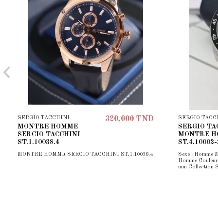
SERGIO TACCHINI
SERGIO TACC
320,000 TND
MONTRE HOMME
SERGIO TA
SERCIO TACCHINI
MONTRE 
ST.1.10038.4
ST.4.10002-
MONTRE HOMME SERCIO TACCHINI ST.1.10038.4
Sexe : Homme M
Homme Couleur du
mm Collection 