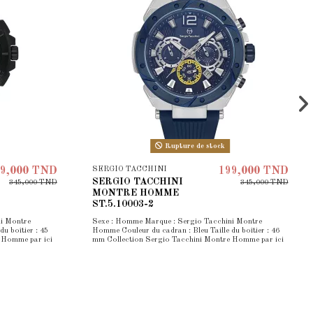
Rupture de stock
SERGIO TACCHINI
9,000 TND
199,000 TND
SERGIO TACCHINI
345,000 TND
345,000 TND
MONTRE HOMME
ST.5.10003-2
i Montre
Sexe : Homme Marque : Sergio Tacchini Montre
u boîtier : 45
Homme Couleur du cadran : Bleu Taille du boîtier : 46
 Homme par ici
mm Collection Sergio Tacchini Montre Homme par ici