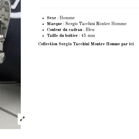
Sexe
: Homme
Marque
: Sergio Tacchini Montre Homme
Couleur du cadran
: Bleu
Taille du boîtier
: 45 mm
Collection Sergio Tacchini Montre Homme
par ici