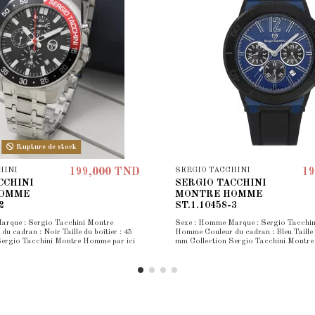
Rupture de stock
HINI
SERGIO TACCHINI
199,000 TND
19
CCHINI
SERGIO TACCHINI
HOMME
MONTRE HOMME
2
ST.1.10458-3
arque : Sergio Tacchini Montre
Sexe : Homme Marque : Sergio Tacchin
 cadran : Noir Taille du boîtier : 45
Homme Couleur du cadran : Bleu Taille d
Sergio Tacchini Montre Homme par ici
mm Collection Sergio Tacchini Montre