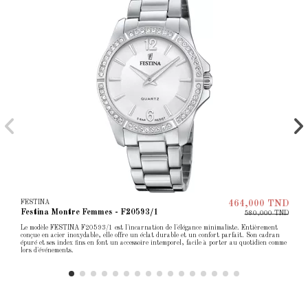
FESTINA
464,000 TND
Festina Montre Femmes - F20593/1
580,000 TND
Le modèle FESTINA F20593/1 est l'incarnation de l'élégance minimaliste. Entièrement
conçue en acier inoxydable, elle offre un éclat durable et un confort parfait. Son cadran
épuré et ses index fins en font un accessoire intemporel, facile à porter au quotidien comme
lors d'événements.