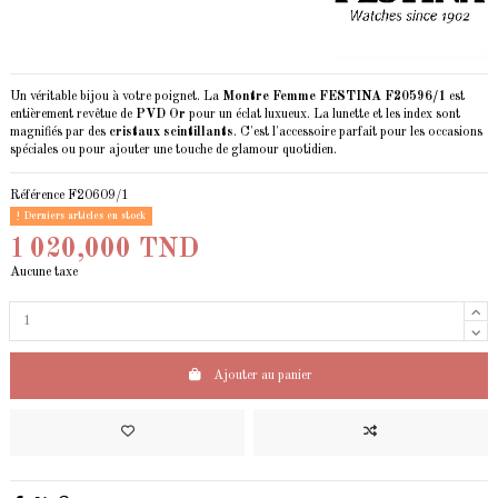
Un véritable bijou à votre poignet. La
Montre Femme FESTINA F20596/1
est
entièrement revêtue de
PVD Or
pour un éclat luxueux. La lunette et les index sont
magnifiés par des
cristaux scintillants
. C'est l'accessoire parfait pour les occasions
spéciales ou pour ajouter une touche de glamour quotidien.
Référence
F20609/1
Derniers articles en stock
1 020,000 TND
Aucune taxe
Ajouter au panier