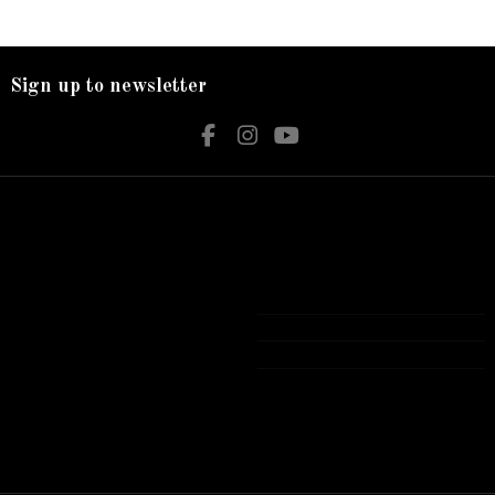
Sign up to newsletter
Nos services
Contact us
Livraison
Bijouterie El Hamdani
Mentions légales
Angle 2 Mars Mongi Slim Bizerte
Accueil
72 431 309
contact@elhamdani.com
Tous les produits présentés sur notre site
Web sont Garantie authentiques avec
garantie officielle .