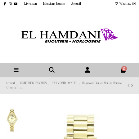
Livraison
Mentions légales
Accueil
Wishlist (
0
)
0
Accueil
MONTRES FEMMES
RAYMOND DANIEL
Raymond Daniel Montre Femme
RD2970-C-24