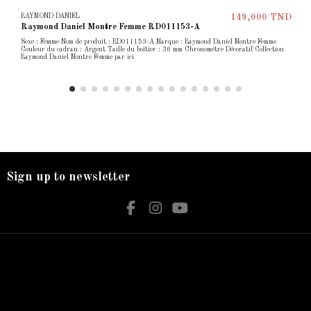
RAYMOND DANIEL
149,000 TND
Raymond Daniel Montre Femme RD011153-A
Sexe : Femme Nom de produit : RD011153-A Marque : Raymond Daniel Montre Femme
Couleur du cadran : Argent Taille du boîtier : 36 mm Chronométre Décoratif Collection
Raymond Daniel Montre Femme par ici
Sign up to newsletter
Nos services
Contact us
Livraison
Bijouterie El Hamdani
Mentions légales