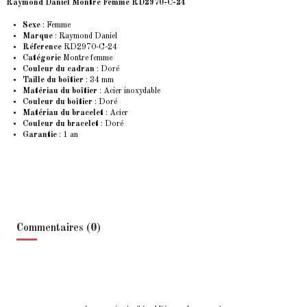
Raymond Daniel Montre Femme RD2970-C-24
Sexe
: Femme
Marque
:
Raymond Daniel
Réference
RD2970-C-24
Catégorie
Montre femme
Couleur du cadran
: Doré
Taille du boîtier
: 34 mm
Matériau du boîtier
: Acier inoxydable
Couleur du boîtier
: Doré
Matériau du bracelet
: Acier
Couleur du bracelet
: Doré
Garantie
: 1 an
Commentaires (0)