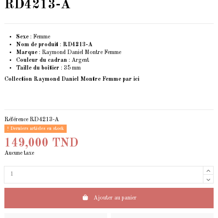
RD4213-A
Sexe
: Femme
Nom de produit
:
RD4213-A
Marque
: Raymond Daniel Montre Femme
Couleur du cadran
: Argent
Taille du boîtier
: 35 mm
Collection Raymond Daniel Montre Femme
par ici
Référence
RD4213-A
Derniers articles en stock
149,000 TND
Aucune taxe
Ajouter au panier