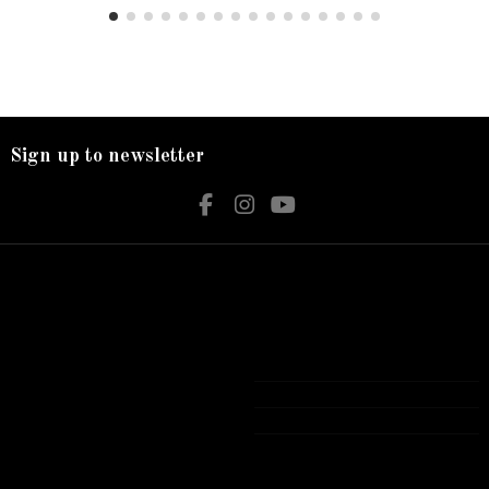
Sign up to newsletter
Nos services
Contact us
Livraison
Bijouterie El Hamdani
Mentions légales
Angle 2 Mars Mongi Slim Bizerte
Accueil
72 431 309
contact@elhamdani.com
Tous les produits présentés sur notre site
Web sont Garantie authentiques avec
garantie officielle .