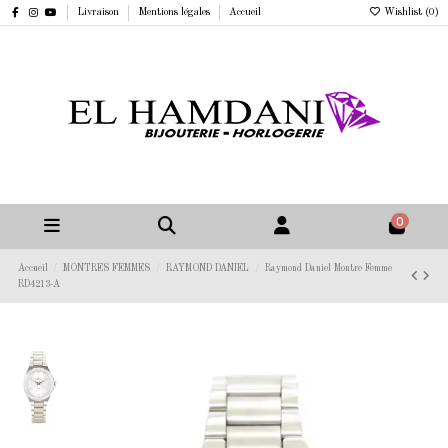
Livraison
Mentions légales
Accueil
Wishlist (
0
)
0
Accueil
MONTRES FEMMES
RAYMOND DANIEL
Raymond Daniel Montre Femme
RD4213-A