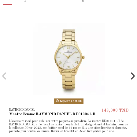
Rupture de stock
RAYMOND DANIEL
149,000 TND
Montre Femme RAYMOND DANIEL RD013041-B
L'accessoire idéal pour sublimer votre poignet au quotidien. La montre RD013041-B de
RAYMOND DANIEL allie l'éclat de l'acier inoxydable à un design épuré et féminin. Issue de
la collection Hiver 2023, son boîtier rond de 36 mm en fait une pièce discrète et élégante,
parfaite pour toutes les tenues. Boîtier et bracelet en Acier Inoxydable pour une...