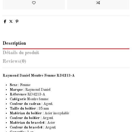
Description
Détails du produit
Reviews
(0)
Raymond Daniel Montre Femme RD4213-A
Sexe
: Femme
Marque
:
Raymond Daniel
Réference
RD4213-A
Catégorie
Montre femme
Couleur du cadran
: Agent
Taille du boîtier
: 35 mm
Matériau du boîtier
: Acier inoxydable
Couleur du boîtier
: Argent
Matériau du bracelet
: Acier
Couleur du bracelet
: Argent