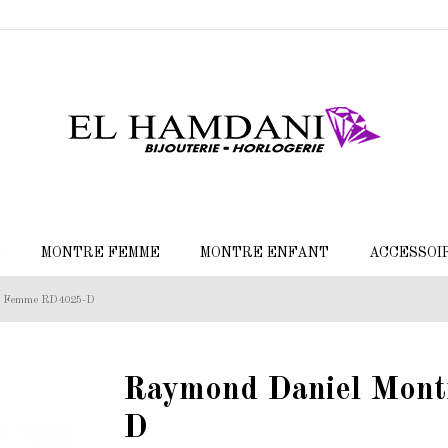
E
MONTRE FEMME
MONTRE ENFANT
ACCESSOI
re Femme RD4025-D
Raymond Daniel Mon
D