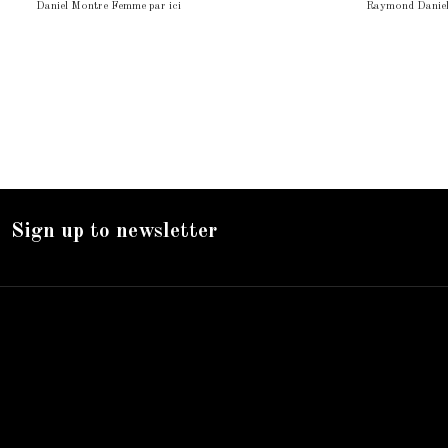
Daniel Montre Femme par ici
Raymond Daniel
Sign up to newsletter
Nos services
Livraison
Mentions légales
Accueil