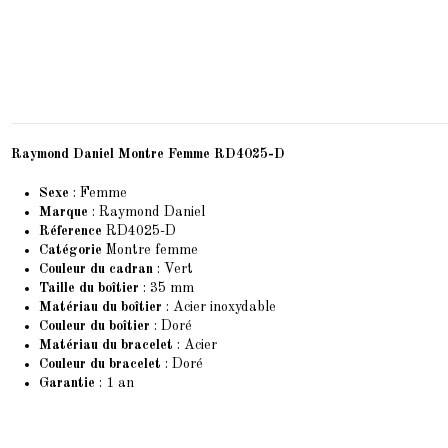
Raymond Daniel Montre Femme RD4025-D
Sexe
: Femme
Marque
:
Raymond Daniel
Réference
RD4025-D
Catégorie
Montre femme
Couleur du cadran
: Vert
Taille du boîtier
: 35 mm
Matériau du boîtier
: Acier inoxydable
Couleur du boîtier
: Doré
Matériau du bracelet
: Acier
Couleur du bracelet
: Doré
Garantie
: 1 an