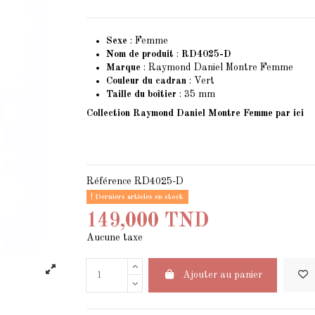
Sexe
: Femme
Nom de produit
:
RD4025-D
Marque
: Raymond Daniel Montre Femme
Couleur du cadran
: Vert
Taille du boîtier
: 35 mm
Collection Raymond Daniel Montre Femme
par ici
Référence
RD4025-D
Derniers articles en stock
149,000 TND
Aucune taxe
Ajouter au panier