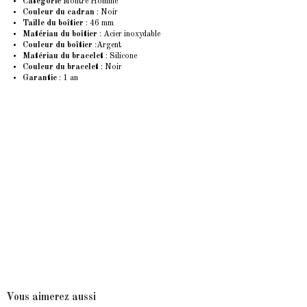
Catégorie
Montre Homme
Couleur du cadran
: Noir
Taille du boîtier
: 46 mm
Matériau du boîtier
: Acier inoxydable
Couleur du boîtier
:Argent
Matériau du bracelet
: Silicone
Couleur du bracelet
: Noir
Garantie
: 1 an
Vous aimerez aussi