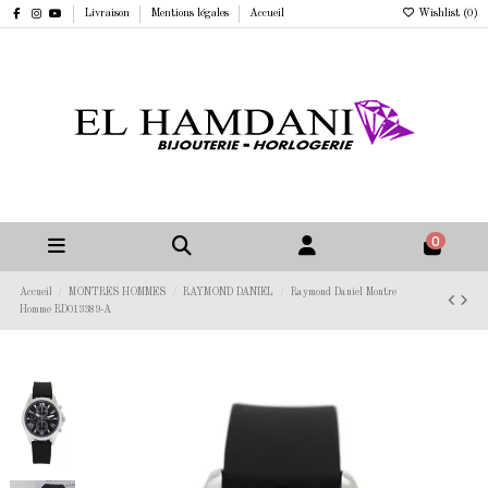
Livraison
Mentions légales
Accueil
Wishlist (
0
)
0
Accueil
MONTRES HOMMES
RAYMOND DANIEL
Raymond Daniel Montre
Homme RD013389-A