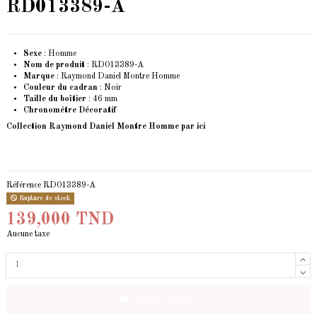
RD013389-A
Sexe
: Homme
Nom de produit
: RD013389-A
Marque
: Raymond Daniel Montre Homme
Couleur du cadran
: Noir
Taille du boîtier
: 46 mm
Chronométre Décoratif
Collection Raymond Daniel Montre Homme
par ici
Référence
RD013389-A
Rupture de stock
139,000 TND
Aucune taxe
Ajouter au panier