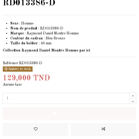
RD013386-D
Sexe
: Homme
Nom de produit
: RD013386-D
Marque
: Raymond Daniel Montre Homme
Couleur du cadran
: Bleu-Bronze
Taille du boîtier
: 46 mm
Collection Raymond Daniel Montre Homme
par ici
Référence
RD013386-D
Rupture de stock
129,000 TND
Aucune taxe
Ajouter au panier