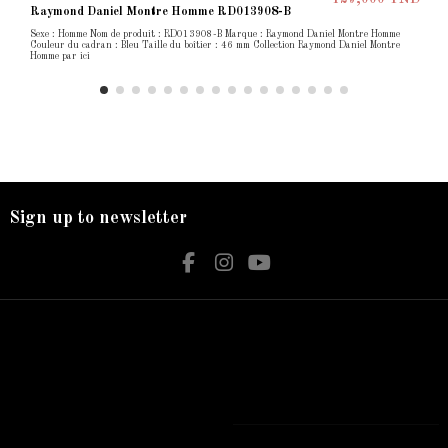
Raymond Daniel Montre Homme RD013908-B
Sexe : Homme Nom de produit : RD013908-B Marque : Raymond Daniel Montre Homme
Couleur du cadran : Bleu Taille du boîtier : 46 mm Collection Raymond Daniel Montre
Homme par ici
Sign up to newsletter
Nos services
Contact us
Livraison
Bijouterie El Hamdani
Mentions légales
Angle 2 Mars Mongi Slim Bizerte
Accueil
72 431 309