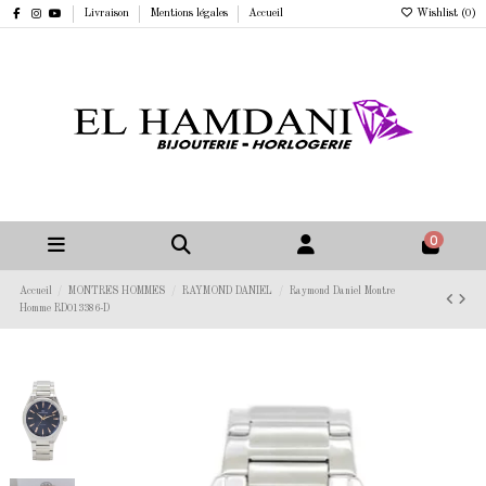
Livraison
Mentions légales
Accueil
Wishlist (
0
)
0
Accueil
MONTRES HOMMES
RAYMOND DANIEL
Raymond Daniel Montre
Homme RD013386-D