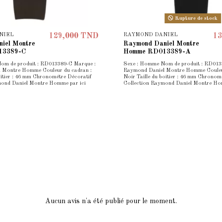
Rupture de stock
NIEL
RAYMOND DANIEL
129,000 TND
13
iel Montre
Raymond Daniel Montre
13389-C
Homme RD013389-A
om de produit : RD013389-C Marque :
Sexe : Homme Nom de produit : RD013
 Montre Homme Couleur du cadran :
Raymond Daniel Montre Homme Couleur
boîtier : 46 mm Chronométre Décoratif
Noir Taille du boîtier : 46 mm Chronom
mond Daniel Montre Homme par ici
Collection Raymond Daniel Montre Ho
Aucun avis n'a été publié pour le moment.