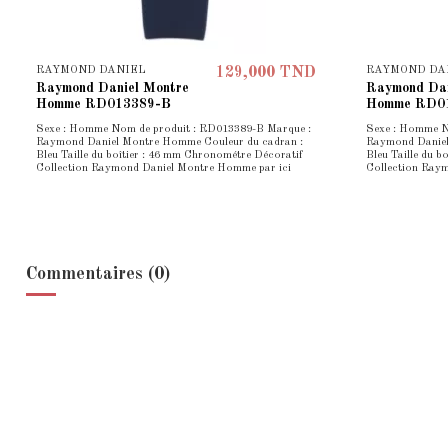
RAYMOND DANIEL
RAYMOND DA
129,000 TND
Raymond Daniel Montre
Raymond Dan
Homme RD013389-B
Homme RD0
Sexe : Homme Nom de produit : RD013389-B Marque :
Sexe : Homme N
Raymond Daniel Montre Homme Couleur du cadran :
Raymond Daniel
Bleu Taille du boîtier : 46 mm Chronométre Décoratif
Bleu Taille du 
Collection Raymond Daniel Montre Homme par ici
Collection Ray
Commentaires (0)