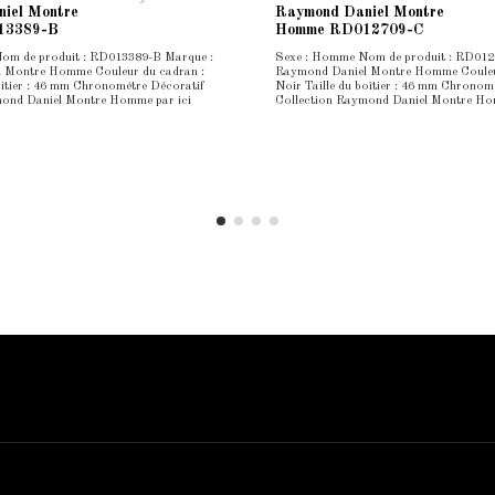
iel Montre
Raymond Daniel Montre
13389-B
Homme RD012709-C
om de produit : RD013389-B Marque :
Sexe : Homme Nom de produit : RD012
 Montre Homme Couleur du cadran :
Raymond Daniel Montre Homme Couleur
boîtier : 46 mm Chronométre Décoratif
Noir Taille du boîtier : 46 mm Chronom
mond Daniel Montre Homme par ici
Collection Raymond Daniel Montre Ho