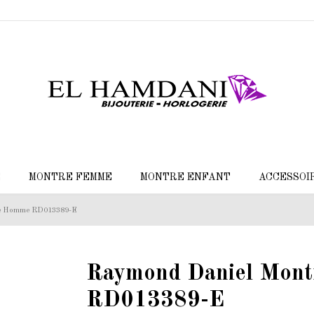
E
MONTRE FEMME
MONTRE ENFANT
ACCESSOI
re Homme RD013389-E
Raymond Daniel Mon
RD013389-E