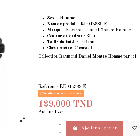
Sexe
: Homme
Nom de produit
: RD013389-E
Marque
: Raymond Daniel Montre Homme
Couleur du cadran
: Bleu
Taille du boîtier
: 46 mm
Chronométre Décoratif
Collection Raymond Daniel Montre Homme
par ici
Référence
RD013389-E
Derniers articles en stock
129,000 TND
Aucune taxe
Ajouter au panier