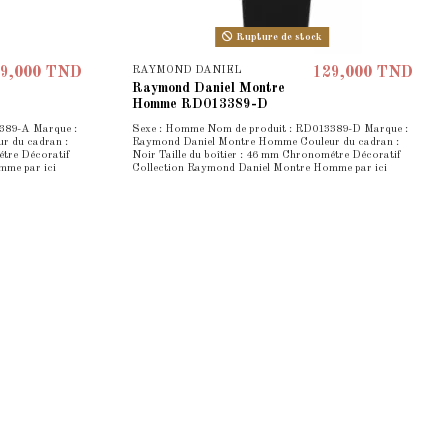
Rupture de stock
RAYMOND DANIEL
9,000 TND
129,000 TND
Raymond Daniel Montre
Homme RD013389-D
389-A Marque :
Sexe : Homme Nom de produit : RD013389-D Marque :
 du cadran :
Raymond Daniel Montre Homme Couleur du cadran :
étre Décoratif
Noir Taille du boîtier : 46 mm Chronométre Décoratif
mme par ici
Collection Raymond Daniel Montre Homme par ici