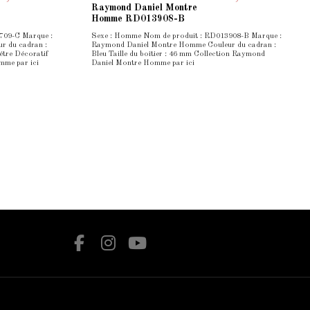
Raymond Daniel Montre
Homme RD013908-B
709-C Marque :
Sexe : Homme Nom de produit : RD013908-B Marque :
 du cadran :
Raymond Daniel Montre Homme Couleur du cadran :
étre Décoratif
Bleu Taille du boîtier : 46 mm Collection Raymond
mme par ici
Daniel Montre Homme par ici