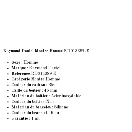
Raymond Daniel Montre Homme RD013389-E
Sexe
: Homme
Marque
:
Raymond Daniel
Réference
RD013389-E
Catégorie
Montre Homme
Couleur du cadran
: Bleu
Taille du boîtier
: 46 mm
Matériau du boîtier
: Acier inoxydable
Couleur du boîtier
:Noir
Matériau du bracelet
: Silicone
Couleur du bracelet
: Bleu
Garantie
: 1 an