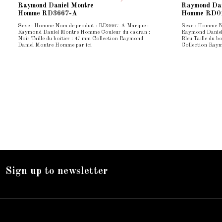
Raymond Daniel Montre
Raymond Dan
Homme RD3667-A
Homme RD0
Sexe : Homme Nom de produit : RD3667-A Marque :
Sexe : Homme N
Raymond Daniel Montre Homme Couleur du cadran :
Raymond Daniel
Noir Taille du boîtier : 47 mm Collection Raymond
Bleu Taille du 
Daniel Montre Homme par ici
Collection Ray
Sign up to newsletter