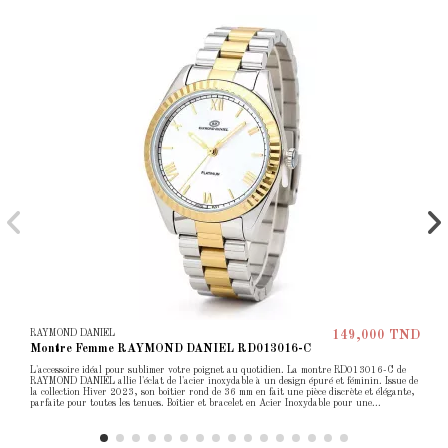
RAYMOND DANIEL
149,000 TND
Montre Femme RAYMOND DANIEL RD013016-C
L'accessoire idéal pour sublimer votre poignet au quotidien. La montre RD013016-C de
RAYMOND DANIEL allie l'éclat de l'acier inoxydable à un design épuré et féminin. Issue de
la collection Hiver 2023, son boîtier rond de 36 mm en fait une pièce discrète et élégante,
parfaite pour toutes les tenues. Boîtier et bracelet en Acier Inoxydable pour une...