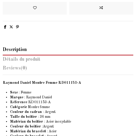
Description
Détails du produit
Reviews
(0)
Raymond Daniel Montre Femme RD011153-A
Sexe
: Femme
Marque
:
Raymond Daniel
Réference
RD011153-A
Catégorie
Montre femme
Couleur du cadran
: Argent
Taille du boîtier
: 36 mm
Matériau du boîtier
: Acier inoxydable
Couleur du boîtier
:Argent
Matériau du bracelet
: Acier