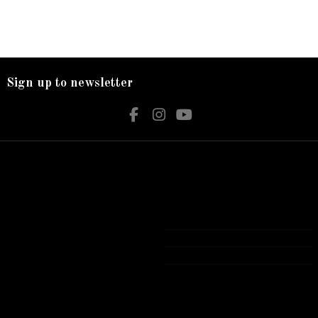
Sign up to newsletter
Nos services
Contact us
Livraison
Bijouterie El Hamdani
Mentions légales
Angle 2 Mars Mongi Slim Bizerte
Accueil
72 431 309
contact@elhamdani.com
Tous les produits présentés sur notre site
Web sont Garantie authentiques avec
garantie officielle .