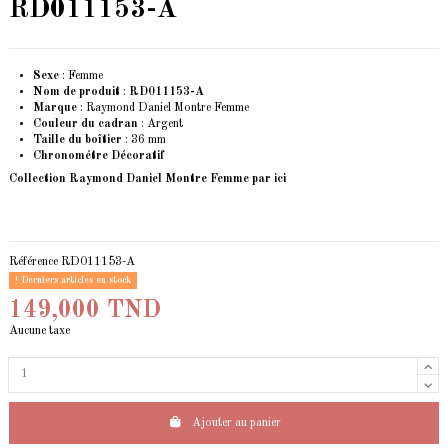
RD011153-A
Sexe
: Femme
Nom de produit
:
RD011153-A
Marque
: Raymond Daniel Montre Femme
Couleur du cadran
: Argent
Taille du boîtier
: 36 mm
Chronométre Décoratif
Collection Raymond Daniel Montre Femme
par ici
Référence
RD011153-A
Derniers articles en stock
149,000 TND
Aucune taxe
Ajouter au panier