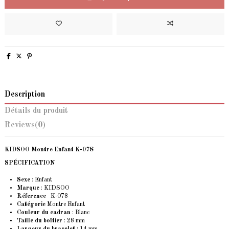
Description
Détails du produit
Reviews
(0)
KIDSOO Montre Enfant K-078
SPÉCIFICATION
Sexe
: Enfant
Marque
: KIDSOO
Réference
K-078
Catégorie
Montre Enfant
Couleur du cadran
: Blanc
Taille du boîtier
: 28 mm
Largeur du bracelet :
14 mm