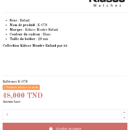
Sexe
: Enfant
Nom de produit
: K-078
Marque
: Kidsoo Montre Enfant
Couleur du cadran
: Blanc
Taille du boîtier
: 28 mm
Collection Kidsoo Montre Enfant
par ici
Référence
K-078
Derniers articles en stock
48,000 TND
Aucune taxe
Ajouter au panier