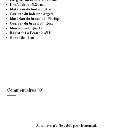
Profondeur
: 9.25 mm
Matériau du boîtier
: Acier
Couleur du boîtier
: Argent
Matériau du bracelet
: Plastique
Couleur du bracelet
: Rose
Mouvement :
Quartz
Résistant à l'eau
: 3 ATM
Garantie
: 1 an
Commentaires (0)
Aucun avis n'a été publié pour le moment.