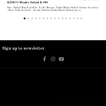
KIDSOO Montre Enfant K-081
Sexe : Enfant Nom de produit : K-081 Marque : Kidsoo Montre Enfant Couleur du cadran
: Blanc Taille du boîtier : 28 mm Collection Kidsoo Montre Enfant par ici
Sign up to newsletter
Nos services
Contact us
Livraison
Bijouterie El Hamdani
Mentions légales
Angle 2 Mars Mongi Slim Bizerte
Accueil
72 431 309