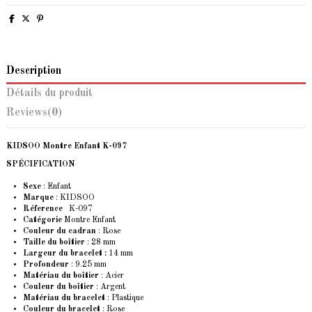
Description
Détails du produit
Reviews
(0)
KIDSOO Montre Enfant K-097
SPÉCIFICATION
Sexe
: Enfant
Marque
: KIDSOO
Réference
K-097
Catégorie
Montre Enfant
Couleur du cadran
: Rose
Taille du boîtier
: 28 mm
Largeur du bracelet :
14 mm
Profondeur
: 9.25 mm
Matériau du boîtier
: Acier
Couleur du boîtier
: Argent
Matériau du bracelet
: Plastique
Couleur du bracelet
: Rose