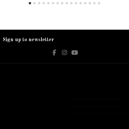
Sign up to newsletter
Nos services
Contact us
Livraison
Bijouterie El Hamdani
Mentions légales
Angle 2 Mars Mongi Slim Bizerte
Accueil
72 431 309
contact@elhamdani.com
Tous les produits présentés sur notre site
Web sont Garantie authentiques avec
garantie officielle .