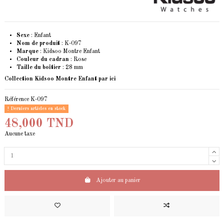
Sexe
: Enfant
Nom de produit
: K-097
Marque
: Kidsoo Montre Enfant
Couleur du cadran
: Rose
Taille du boîtier
: 28 mm
Collection Kidsoo Montre Enfant
par ici
Référence
K-097
Derniers articles en stock
48,000 TND
Aucune taxe
Ajouter au panier