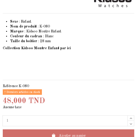
Sexe
: Enfant
Nom de produit
: K-080
Marque
: Kidsoo Montre Enfant
Couleur du cadran
: Blanc
Taille du boîtier
: 28 mm
Collection Kidsoo Montre Enfant
par ici
Référence
K-080
Derniers articles en stock
48,000 TND
Aucune taxe
Ajouter au panier