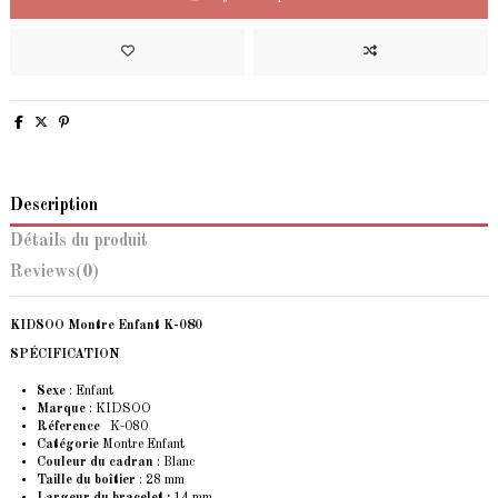
Description
Détails du produit
Reviews
(0)
KIDSOO Montre Enfant K-080
SPÉCIFICATION
Sexe
: Enfant
Marque
: KIDSOO
Réference
K-080
Catégorie
Montre Enfant
Couleur du cadran
: Blanc
Taille du boîtier
: 28 mm
Largeur du bracelet :
14 mm