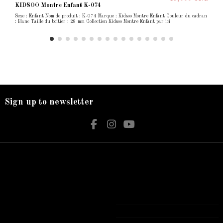
KIDSOO Montre Enfant K-074
Sexe : Enfant Nom de produit : K-074 Marque : Kidsoo Montre Enfant Couleur du cadran
: Blanc Taille du boîtier : 28 mm Collection Kidsoo Montre Enfant par ici
Sign up to newsletter
Nos services
Contact us
Livraison
Bijouterie El Hamdani
Mentions légales
Angle 2 Mars Mongi Slim Bizerte
Accueil
72 431 309