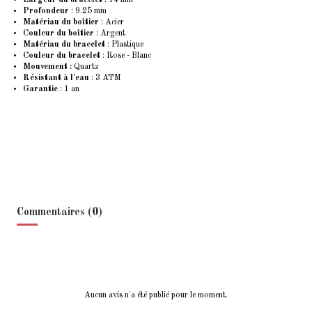
Profondeur
: 9.25 mm
Matériau du boîtier
: Acier
Couleur du boîtier
: Argent
Matériau du bracelet
: Plastique
Couleur du bracelet
: Rose - Blanc
Mouvement :
Quartz
Résistant à l'eau
: 3 ATM
Garantie
: 1 an
Commentaires (0)
Aucun avis n'a été publié pour le moment.