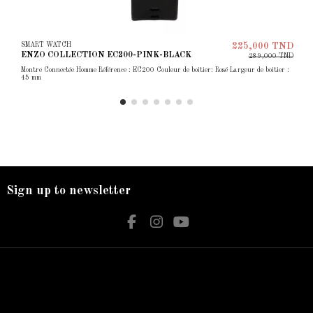
SMART WATCH
225,000 TND
ENZO COLLECTION EC200-PINK-BLACK
289,000 TND
Montre Connectée Homme Référence : EC200 Couleur de boitier: Rosé Largeur de boitier :
45 mm
Sign up to newsletter
Nos services
Contact us
Livraison
Bijouterie El Hamdani