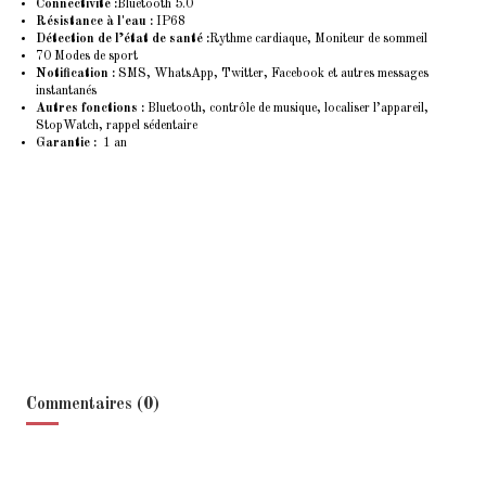
Connectivité :
Bluetooth 5.0
Résistance à l'eau :
IP68
Détection de l’état de santé :
Rythme cardiaque, Moniteur de sommeil
70 Modes de sport
Notification :
SMS, WhatsApp, Twitter, Facebook et autres messages
instantanés
Autres fonctions :
Bluetooth, contrôle de musique, localiser l’appareil,
StopWatch, rappel sédentaire
Garantie :
1 an
Commentaires (0)