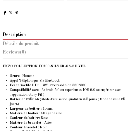
Description
Détails du produit
Reviews
(0)
ENZO COLLECTION EC200-SILVER-SS-SILVER
Genre :
Homme
Appel Téléphonique Via Bluetooth
Ecran tactile HD :
1.32" avec résolution 360*360
Compatibilité avec :
Android 5.0 ou supérieur et IOS 9.0 ou supérieur avec
l'application Glory Fit )
Batterie :
285mAh (Mode d'utilisation quotidien 3-5 jours ; Mode de veille 25
jours)
Largeur de boitier :
45 mm
Matière de boitier:
Alliage de zinc
Couleur de boitier:
Rosé
Matière de bracelet :
Acier
Couleur bracelet :
Noir