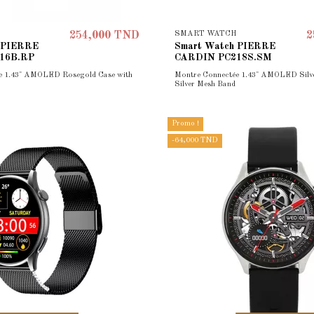
SMART WATCH
254,000 TND
2
 PIERRE
Smart Watch PIERRE
16B.RP
CARDIN PC218S.SM
e 1.43" AMOLED Rosegold Case with
Montre Connectée 1.43" AMOLED Silve
Silver Mesh Band
Promo !
-64,000 TND