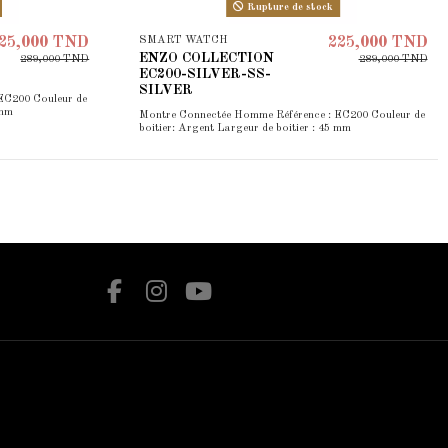
Rupture de stock
SMART WATCH
25,000 TND
225,000 TND
ENZO COLLECTION
289,000 TND
289,000 TND
EC200-SILVER-SS-
SILVER
EC200 Couleur de
 mm
Montre Connectée Homme Référence : EC200 Couleur de
boitier: Argent Largeur de boitier : 45 mm