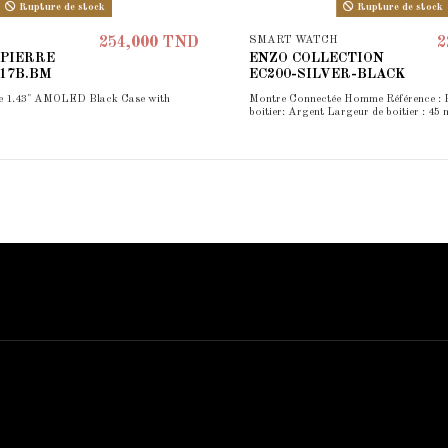
Rupture de stock
Rupture de stock
SMART WATCH
254,000 TND
2
 PIERRE
ENZO COLLECTION
17B.BM
EC200-SILVER-BLACK
e 1.43" AMOLED Black Case with
Montre Connectée Homme Référence : 
boitier: Argent Largeur de boitier : 45
Contact us
Bijouterie El Hamdani