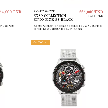
SMART WATCH
54,000 TND
225,000 TND
ENZO COLLECTION
289,000 TND
EC200-PINK-SS-BLACK
r Case with
Montre Connectée Homme Référence : EC200 Couleur de
boitier: Rosé Largeur de boitier : 45 mm
-64,000 TND