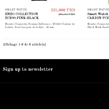
SMART WATCH
SMART WATCH
225,000 TND
ENZO COLLECTION
Smart Watch
289,000 TND
EC200-PINK-BLACK
CARDIN PC2
Montre Connectée Homme Référence : EC200 Couleur de
Montre Connecté
boitier: Rosé Largeur de boitier : 45 mm
Black Mesh Band
Affichage 1-8 de 8 article(s)
Sign up to newsletter
Nos services
Livraison