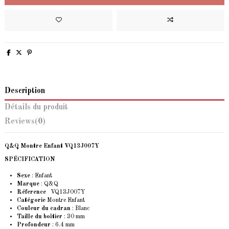
Description
Détails du produit
Reviews
(0)
Q&Q Montre Enfant VQ13J007Y
SPÉCIFICATION
Sexe
: Enfant
Marque
: Q&Q
Réference
VQ13J007Y
Catégorie
Montre Enfant
Couleur du cadran
: Blanc
Taille du boîtier
: 30 mm
Profondeur
: 6.4 mm