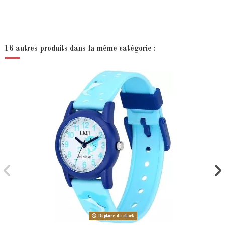
16 autres produits dans la même catégorie :
Rupture de stock