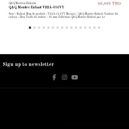
Q&Q Montres Enfants
68,000 TND
Q&Q Montre Enfant V22A-014VY
Sexe : Enfant Nom de produit : V22A-014VY Marque : Q&Q Montre Enfant Couleur du
cadran : Bleu Taille du boîtier : 30 mm Collection Q&Q Montre Enfant par ici
Sign up to newsletter
Nos services
Contact us
Livraison
Bijouterie El Hamdani
Mentions légales
Angle 2 Mars Mongi Slim Bizerte
Accueil
72 431 309