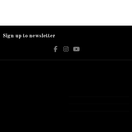
Sign up to newsletter
Nos services
Contact us
Livraison
Bijouterie El Hamdani
Mentions légales
Angle 2 Mars Mongi Slim Bizerte
Accueil
72 431 309
contact@elhamdani.com
Tous les produits présentés sur notre site
Web sont Garantie authentiques avec
garantie officielle .