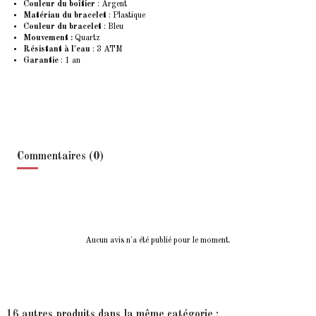
Couleur du boîtier
: Argent
Matériau du bracelet
: Plastique
Couleur du bracelet
: Bleu
Mouvement :
Quartz
Résistant à l'eau
: 3 ATM
Garantie
: 1 an
Commentaires (0)
Aucun avis n'a été publié pour le moment.
16 autres produits dans la même catégorie :