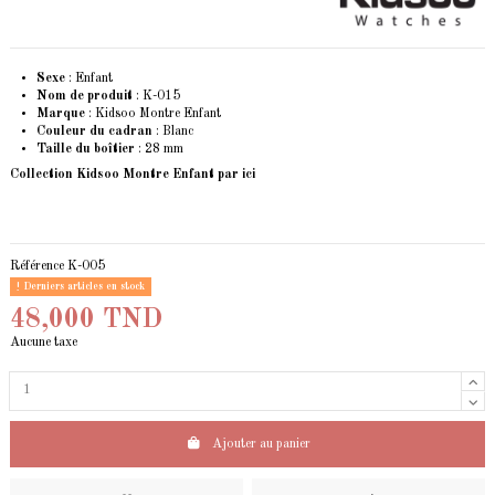
Sexe
: Enfant
Nom de produit
: K-015
Marque
: Kidsoo Montre Enfant
Couleur du cadran
: Blanc
Taille du boîtier
: 28 mm
Collection Kidsoo Montre Enfant
par ici
Référence
K-005
Derniers articles en stock
48,000 TND
Aucune taxe
Ajouter au panier