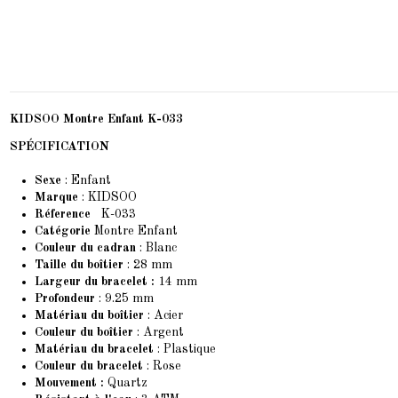
KIDSOO Montre Enfant K-033
SPÉCIFICATION
Sexe
: Enfant
Marque
: KIDSOO
Réference
K-033
Catégorie
Montre Enfant
Couleur du cadran
: Blanc
Taille du boîtier
: 28 mm
Largeur du bracelet :
14 mm
Profondeur
: 9.25 mm
Matériau du boîtier
: Acier
Couleur du boîtier
: Argent
Matériau du bracelet
: Plastique
Couleur du bracelet
: Rose
Mouvement :
Quartz