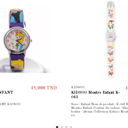
KIDSOO
48,000 TND
4
NFANT
KIDSOO Montre Enfant K-
043
ANT KIDSOO
Sexe : Enfant Nom de produit : K-043 
Montre Enfant Couleur du cadran : Blan
boîtier : 28 mm Collection Kidsoo Mont
ici