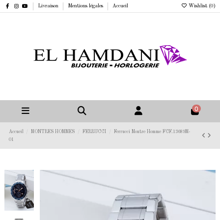
Livraison
Mentions légales
Accueil
Wishlist (
0
)
0
Accueil
MONTRES HOMMES
FERRUCCI
Ferrucci Montre Homme FCF.13689M-
01