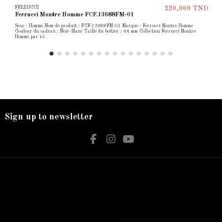
FERRUCCI
220,000 TND
Ferrucci Montre Homme FCF.13688FM-01
Sexe : Homme Nom de produit : FCF.13688FM-01 Marque : Ferrucci Montre Homme
Couleur du cadran : Noir-Blanc Taille du boîtier : 44 mm Collection Ferrucci Montre
Homme par ici
Sign up to newsletter
Nos services
Contact us
Livraison
Bijouterie El Hamdani
Mentions légales
Angle 2 Mars Mongi Slim Bizerte