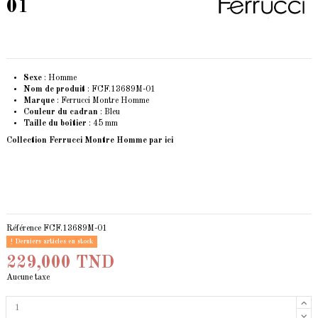
01
Sexe
: Homme
Nom de produit
: FCF.13689M-01
Marque
: Ferrucci Montre Homme
Couleur du cadran
: Bleu
Taille du boîtier
: 45 mm
Collection Ferrucci Montre Homme
par ici
Référence
FCF.13689M-01
Derniers articles en stock
229,000 TND
Aucune taxe