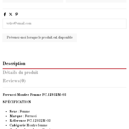
Description
Détails du produit
Reviews
(0)
Ferrucci Montre Femme FC.12932M-03
SPÉCIFICATION
Sexe
: Femme
Marque
: Ferrucci
Réference
FC.12932M-03
Catégorie
Montre femme