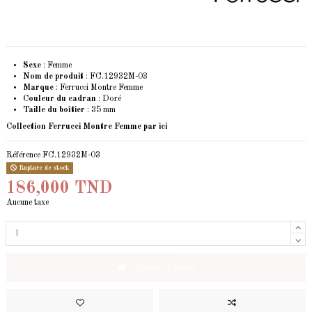
Sexe
: Femme
Nom de produit
: FC.12932M-03
Marque
: Ferrucci Montre Femme
Couleur du cadran
: Doré
Taille du boîtier
: 35 mm
Collection Ferrucci Montre Femme
par ici
Référence
FC.12932M-03
Rupture de stock
186,000 TND
Aucune taxe
Ajouter au panier