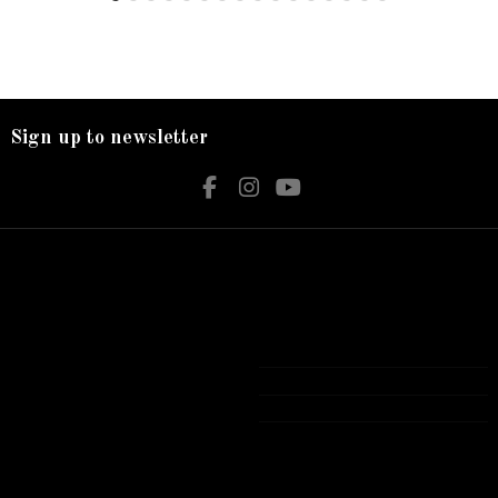
Sign up to newsletter
Nos services
Contact us
Livraison
Bijouterie El Hamdani
Mentions légales
Angle 2 Mars Mongi Slim Bizerte
Accueil
72 431 309
contact@elhamdani.com
Tous les produits présentés sur notre site
Web sont Garantie authentiques avec
garantie officielle .