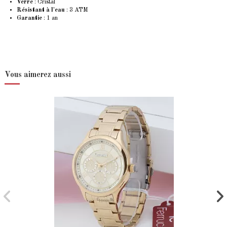
Verre
: Cristal
Résistant à l'eau
: 3 ATM
Garantie
: 1 an
Vous aimerez aussi