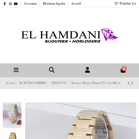
Livraison
Mentions légales
Accueil
Wishlist (
0
)
0
Accueil
MONTRES FEMMES
FERRUCCI
Ferrucci Montre Femme FC.13105M-06