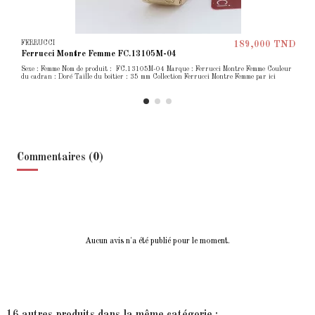
FERRUCCI
189,000 TND
Ferrucci Montre Femme FC.13105M-04
Sexe : Femme Nom de produit : FC.13105M-04 Marque : Ferrucci Montre Femme Couleur
du cadran : Doré Taille du boîtier : 35 mm Collection Ferrucci Montre Femme par ici
Commentaires (0)
Aucun avis n'a été publié pour le moment.