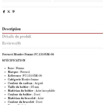
Description
Détails du produit
Reviews
(0)
Ferrucci Montre Femme FC.13105M-06
SPÉCIFICATION
Sexe
: Femme
Marque
: Ferrucci
Réference
FC.13105M-06
Catégorie
Montre femme
Couleur du cadran
: Argent
Taille du boîtier
: 35 mm
Matériau du boîtier
: Acier inoxydable
Couleur du boîtier
: Doré
Matériau du bracelet
: Acier
Couleur du bracelet
: Doré