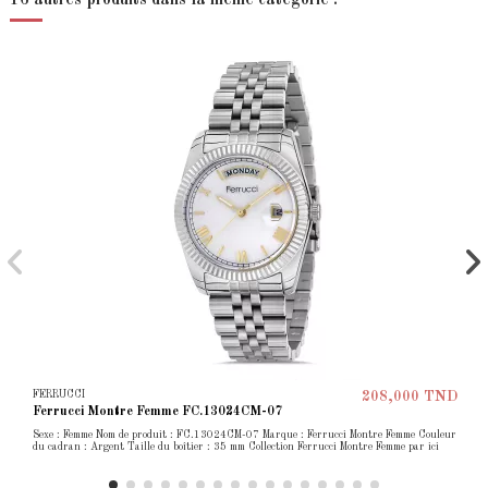
16 autres produits dans la même catégorie :
FERRUCCI
208,000 TND
Ferrucci Montre Femme FC.13024CM-07
Sexe : Femme Nom de produit : FC.13024CM-07 Marque : Ferrucci Montre Femme Couleur
du cadran : Argent Taille du boîtier : 35 mm Collection Ferrucci Montre Femme par ici