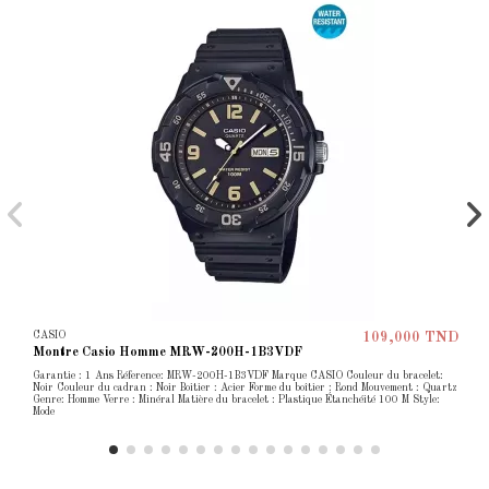
CASIO
109,000 TND
Montre Casio Homme MRW-200H-1B3VDF
Garantie : 1 Ans Réference: MRW-200H-1B3VDF Marque CASIO Couleur du bracelet:
Noir Couleur du cadran : Noir Boitier : Acier Forme du boîtier : Rond Mouvement : Quartz
Genre: Homme Verre : Minéral Matière du bracelet : Plastique Étanchéité 100 M Style:
Mode