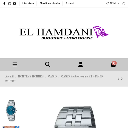
Livraison
Mentions légales
Accueil
Wishlist (
0
)
0
Accueil
MONTRES HOMMES
CASIO
CASIO Montre Homme MTP-B145D-
2A2VDF