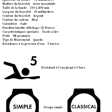
Matière du bracelet Acier inoxydable
Taille de la bande 150 à 205 mm
Largeur du bracelet 35 millimètres
Couleur du bracelet Argent
Couleur du cadran Bleu
Calendrier Date
Fonction lunette Affichage 12 Heures
Caractéristiques spéciales Facile à lire
Poids 82 grammes
Type de Mouvement Quartz
Résistance à la pression d'eau 5 barres
Résistant à l'eau jusqu'à 5 bars
De
sign simple