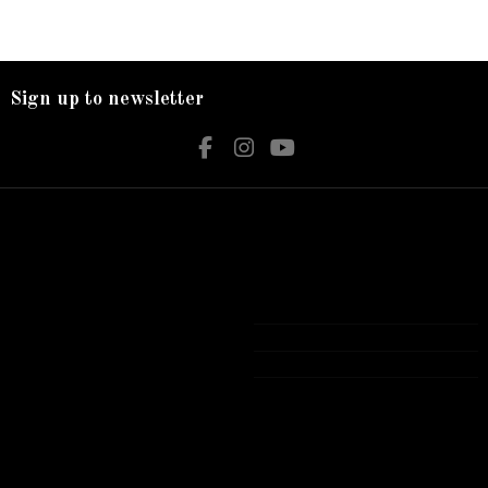
Sign up to newsletter
Nos services
Contact us
Livraison
Bijouterie El Hamdani
Mentions légales
Angle 2 Mars Mongi Slim Bizerte
Accueil
72 431 309
contact@elhamdani.com
Tous les produits présentés sur notre site
Web sont Garantie authentiques avec
garantie officielle .