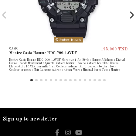
Rupture de stock
CASIO
195,000 TND
Montre Casio Homme HDC-700-1AVDF
Montre Casio Homme-HDC-700-1AVDF-Garantie 1 An Style : Homme Affichage : Digital
Forme : Ronde Mouvement : Quartz Matière boitier : Résine Matière bracelet : Résine
Etanchéité : 10ATM Garantie 1 an Couleur cadran : Multi Couleur boitier : Noir
Couleur bracelet : Noir Largeur cadran : 49mm Verre : Minéral durci Type : Montre
Sign up to newsletter