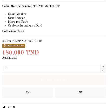
Casio Montre Femme LTP-V007G-9EUDF
Casio Montre
Sexe
: Femme
Marque
:
Casio
Couleur du cadran
: Doré
Collection Casio
Référence
LTP-V007G-9EUDF
Rupture de stock
180,000 TND
Aucune taxe
Ajouter au panier