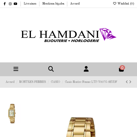
Livraison
Mentions légales
Accueil
Wishlist (
0
)
0
Accueil
MONTRES FEMMES
CASIO
Casio Montre Femme LTP-V007G-9EUDF