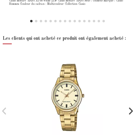
Casio Montre Retro A168WEM-2DF Casio Montre Retro Sexe : Unisexe Marque : Casio
Hommes Couleur du cadran : Multicouleur Collection Casio
Les clients qui ont acheté ce produit ont également acheté :