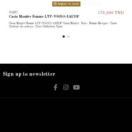
Rupture de stock
CASIO
179,000 TND
Casio Montre Femme LTP-V005G-9AUDF
Casio Montre Femme LTP-V005G-9AUDF Casio Montre Sexe : Femme Marque : Casio
Couleur du cadran : Doré Collection Casio
Sign up to newsletter
Nos services
Contact us
Livraison
Bijouterie El Hamdani
Mentions légales
Angle 2 Mars Mongi Slim Bizerte