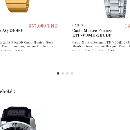
CASIO
357,000 TND
13
re AQ-240EG-
Casio Montre Femmes
LTP-V004D-2BUDF
AQ-240EG-9ADF Casio Montre Sexe :
Casio Montre Femme LTP-V004D-2B
 : Casio Hommes, Femme Couleur du
Montre Sexe : Femme Marque : Casio 
ollection Casio
cadran : Bleu Collection Casio
cheté :