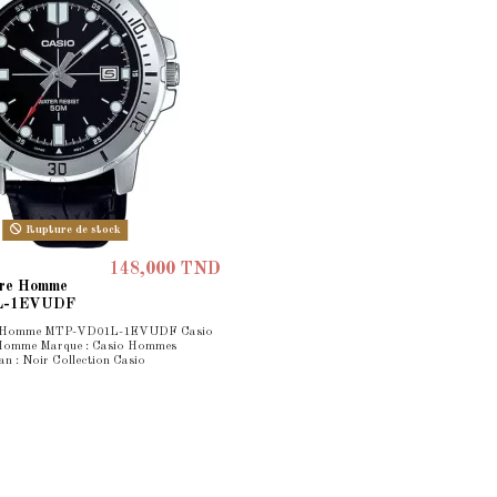
Rupture de stock
148,000 TND
re Homme
L-1EVUDF
 Homme MTP-VD01L-1EVUDF Casio
 Homme Marque : Casio Hommes
an : Noir Collection Casio