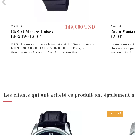
CASIO
Accueil
149,000 TND
CASIO Montre Unisexe
Casio Mont
LF-20W-1ADF
9ADF
CASIO Montre Unisexe LF-20W-1ADF Sexe : Unisexe
Casio Montre 
MONTRE AFFICHAGE NUMERIQUE Marque :
Unisexe Marque
Casio Unisexe Cadran : Noir Collection Casio
cadran : Doré C
Les clients qui ont acheté ce produit ont également a
Promo !