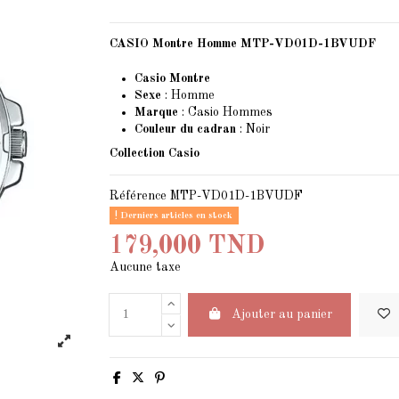
CASIO Montre Homme MTP-VD01D-1BVUDF
Casio Montre
Sexe
: Homme
Marque
:
Casio
Hommes
Couleur du cadran
: Noir
Collection Casio
Référence
MTP-VD01D-1BVUDF
Derniers articles en stock
179,000 TND
Aucune taxe
Ajouter au panier