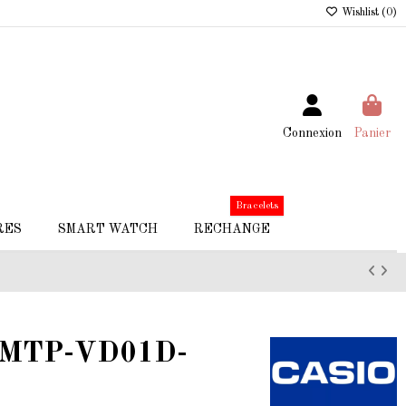
Wishlist (
0
)
Connexion
Panier
Bracelets
RES
SMART WATCH
RECHANGE
e MTP-VD01D-