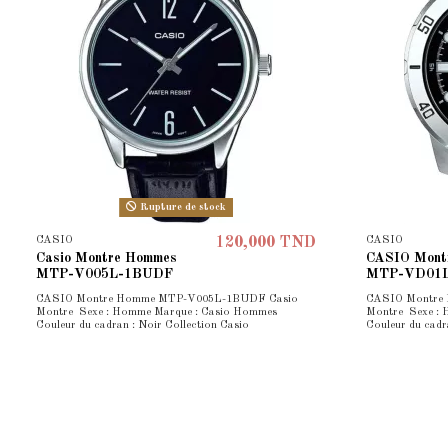
Rupture de stock
CASIO
CASIO
120,000 TND
Casio Montre Hommes
CASIO Mont
MTP-V005L-1BUDF
MTP-VD01
CASIO Montre Homme MTP-V005L-1BUDF Casio
CASIO Montre
Montre Sexe : Homme Marque : Casio Hommes
Montre Sexe :
Couleur du cadran : Noir Collection Casio
Couleur du cadr