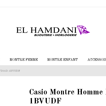
E
MONTRE FEMME
MONTRE ENFANT
ACCESSOI
P-VD01D-1BVUDF
Casio Montre Homm
1BVUDF