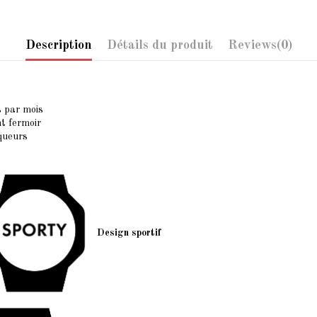
Description
Détails du produit
Reviews
(0)
s par mois
nt fermoir
rqueurs
Design sportif