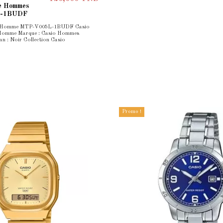
e Hommes
L-1BUDF
 Homme MTP-V005L-1BUDF Casio
 Homme Marque : Casio Hommes
an : Noir Collection Casio
Promo !